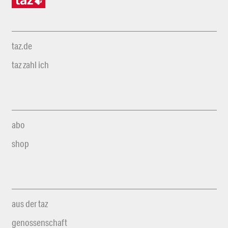
taz.de
taz zahl ich
abo
shop
aus der taz
genossenschaft