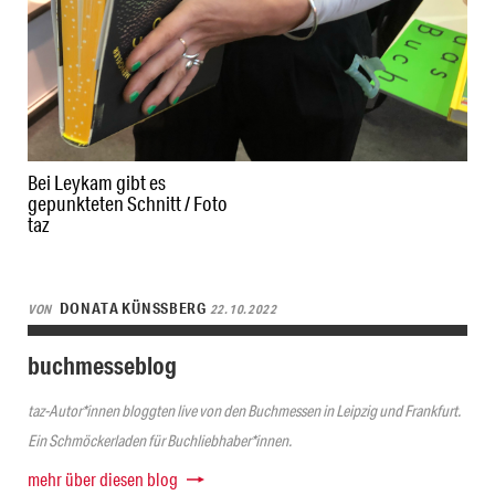
Bei Leykam gibt es
gepunkteten Schnitt / Foto
taz
DONATA KÜNSSBERG
VON
22.10.2022
buchmesseblog
taz-Autor*innen bloggten live von den Buchmessen in Leipzig und Frankfurt.
Ein Schmöckerladen für Buchliebhaber*innen.
mehr über diesen blog