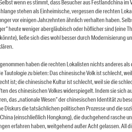
 Selbst wenn es stimmt, dass Besucher aus Festlandchina im V
chlange stehen als Einheimische, vergessen die rechten Lokal
nger vor einigen Jahrzehnten ähnlich verhalten haben. Selb
r“ heute weniger abergläubisch oder höflicher sind (eine T
könnte), ließe sich dies wohl besser durch Modernisierung u
klären.
genommen haben die rechten Lokalisten nichts anderes als d
e Tautologie zu bieten: Das chinesische Volk ist schlecht, wei
echt ist; die chinesische Kultur ist schlecht, weil sie die schl
ten des chinesischen Volkes widerspiegelt. Indem sie sich a
ren, das „nationale Wesen“ der chinesischen Identität zu bes
che Diskurs die tatsächlichen politischen Prozesse und die s
n China (einschließlich Hongkong), die duchgehend rasche u
gen erfahren haben, weitgehend außer Acht gelassen. All d