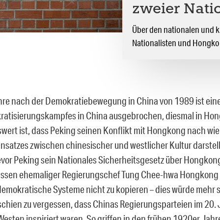
zweier Nati
Über den nationalen und k
Nationalisten und Hongko
hre nach der Demokratiebewegung in China von 1989 ist eine
atisierungskampfes in China ausgebrochen, diesmal in Ho
ert ist, dass Peking seinen Konflikt mit Hongkong nach wi
nsatzes zwischen chinesischer und westlicher Kultur darstell
vor Peking sein Nationales Sicherheitsgesetz über Hongkon
essen ehemaliger Regierungschef Tung Chee-hwa Hongkong a
demokratische Systeme nicht zu kopieren – dies würde mehr 
 schien zu vergessen, dass Chinas Regierungsparteien im 20.
Westen inspiriert waren. So griffen in den frühen 1920er Jah