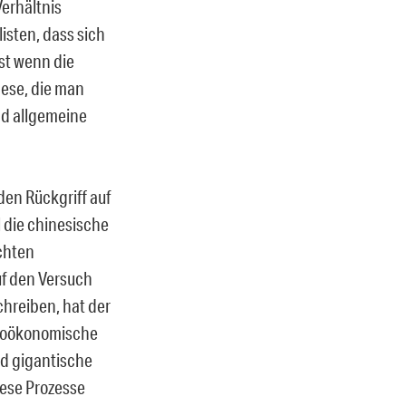
erhältnis
isten, dass sich
st wenn die
hese, die man
nd allgemeine
en Rückgriff auf
l die chinesische
echten
uf den Versuch
chreiben, hat der
ozioökonomische
nd gigantische
iese Prozesse