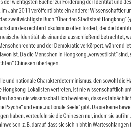
nes der wichtigsten Bücher zur Förderung der Identität und de
Im Jahr 2011 veröffentlichte ein anderer Wissenschaftler und
 das zweitwichtigste Buch “Über den Stadtstaat Hongko
chstum des rechten Lokalismus offen fördert, der die Ident
nesische Identität als einander ausschließend betrachtet, wei
Menschenrechte und der Demokratie verkörpert, während let
davon ist. Da die Menschen in Hongkong „verwestlicht“ sind, 
chten“ Chinesen überlegen.
elle und nationale Charakterdeterminismus, den sowohl die H
ie Hongkong-Lokalisten vertreten, ist nie wissenschaftlich u
sten haben nie wissenschaftlich bewiesen, dass es tatsächlic
e Psyche“ und eine „nationale Seele“ gibt. Da sie keine Bewei
n haben, verteufeln sie die Chinesen nur, indem sie auf ihr „u
inweisen, z. B. darauf, dass sie sich nicht in Warteschlangen 