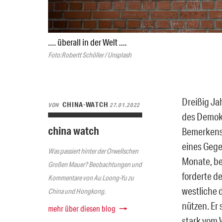
.... überall in der Welt ....
Foto:Robertt Schöller / Unsplash
Dreißig Ja
CHINA-WATCH
VON
27.01.2022
des Demokr
china watch
Bemerkensw
eines Gege
Was passiert hinter der Orwellschen
Monate, be
Großen Mauer? Beobachtungen und
forderte d
Kommentare von Au Loong-Yu zu
westliche 
China und Hongkong.
nützen. Er
mehr über diesen blog
stark vom 