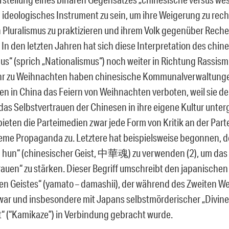
n ideologisches Instrument zu sein, um ihre Weigerung zu rech
n Pluralismus zu praktizieren und ihrem Volk gegenüber Rech
 In den letzten Jahren hat sich diese Interpretation des chin
mus“ (sprich „Nationalismus“) noch weiter in Richtung Rassism
ahr zu Weihnachten haben chinesische Kommunalverwaltung
n in China das Feiern von Weihnachten verboten, weil sie der
„das Selbstvertrauen der Chinesen in ihre eigene Kultur unter
ieten die Parteimedien zwar jede Form von Kritik an der Parte
eme Propaganda zu. Letztere hat beispielsweise begonnen, d
hun“ (chinesischer Geist, 中華魂) zu verwenden (2), um das 
rauen“ zu stärken. Dieser Begriff umschreibt den japanischen 
en Geistes“ (yamato – damashii), der während des Zweiten We
 war und insbesondere mit Japans selbstmörderischer „Divin
t“ (“Kamikaze”) in Verbindung gebracht wurde.