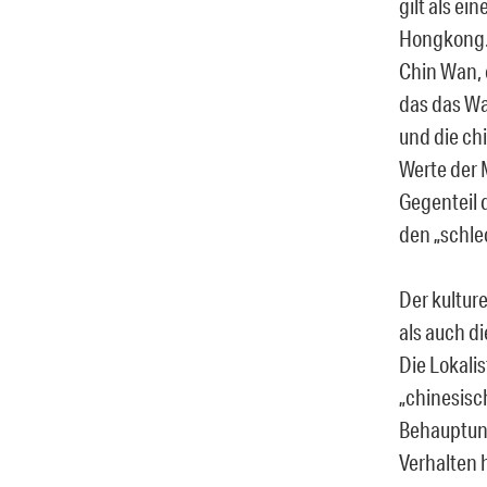
gilt als ei
Hongkong. 
Chin Wan,
das das Wa
und die chi
Werte der 
Gegenteil 
den „schle
Der kultur
als auch d
Die Lokali
„chinesisch
Behauptunge
Verhalten h