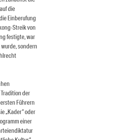
auf die
die Einberufung
kong-Streik von
ng festigte, war
t wurde, sondern
hlrecht
chen
Tradition der
bersten Führern
sie „Kader“ oder
Programm einer
rteiendiktatur
tliche Kultur“