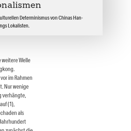
onalismen
ulturellen Determinismus von Chinas Han-
ngs Lokalisten.
 weitere Welle
ngkong.
e vor im Rahmen
t. Nur wenige
g verhängte,
uf (1),
schaden als
 Jahrhundert
ren zunächst die