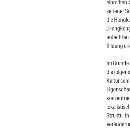
einreihen.
seltener S
die Hongko
„Hongkonge
anfechten 
Bildung er
Im Grunde 
die folgend
Kultur schl
Eigenschaf
konzentrie
lokalistis
Struktur i
Veränderun