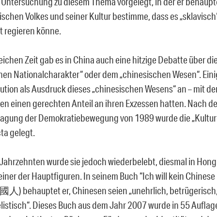
te Untersuchung zu diesem Thema vorgelegt, in der er behaupt
ischen Volkes und seiner Kultur bestimme, dass es „sklavisch“
st regieren könne.
leichen Zeit gab es in China auch eine hitzige Debatte über d
hen Nationalcharakter“ oder dem „chinesischen Wesen“. Eini
lution als Ausdruck dieses „chinesischen Wesens“ an – mit d
sen einen gerechten Anteil an ihren Exzessen hatten. Nach de
agung der Demokratiebewegung von 1989 wurde die „Kulturd
ta gelegt.
Jahrzehnten wurde sie jedoch wiederbelebt, diesmal in Hong
einer der Hauptfiguren. In seinem Buch “Ich will kein Chine
ehauptet er, Chinesen seien „unehrlich, betrügerisch,
elistisch“. Dieses Buch aus dem Jahr 2007 wurde in 55 Aufla