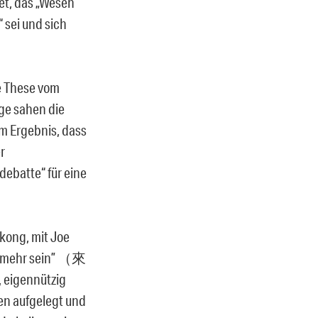
et, das „Wesen“
 sei und sich
ie These vom
ge sahen die
em Ergebnis, dass
r
ebatte“ für eine
kong, mit Joe
se mehr sein” （來
 eigennützig
gen aufgelegt und