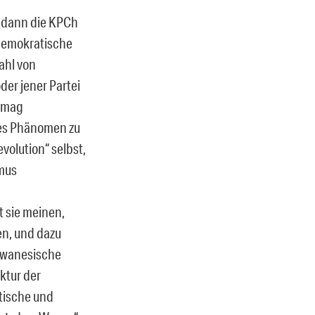
d dann die KPCh
 demokratische
ahl von
der jener Partei
g mag
eses Phänomen zu
volution“ selbst,
smus
 sie meinen,
ren, und dazu
aiwanesische
ktur der
ische und