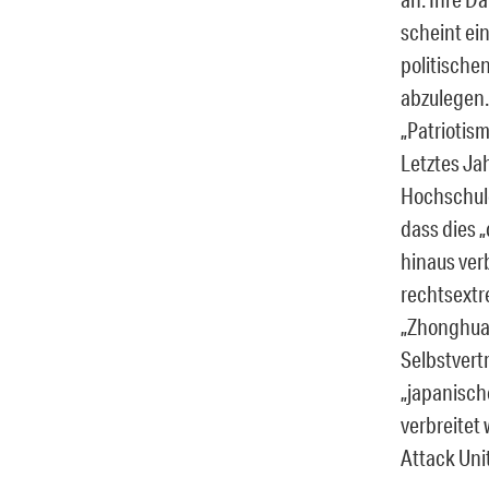
scheint ei
politische
abzulegen.
„Patriotis
Letztes J
Hochschule
dass dies 
hinaus verb
rechtsextr
„Zhonghua 
Selbstvert
„japanisch
verbreitet
Attack Uni