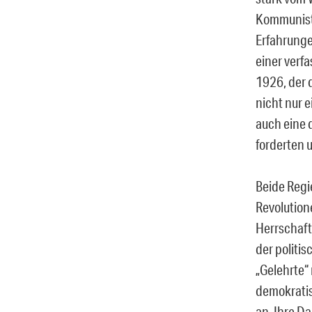
Kommunisti
Erfahrunge
einer ver
1926, der 
nicht nur 
auch eine 
forderten 
Beide Regi
Revolution
Herrschaft
der politis
„Gelehrte“
demokratis
an. Ihre D