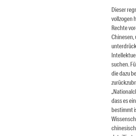
Dieser reg
vollzogen 
Rechte vor
Chinesen, u
unterdrück
Intellektu
suchen. Für
die dazu b
zurückzubr
„Nationalc
dass es ein
bestimmt i
Wissenscha
chinesis