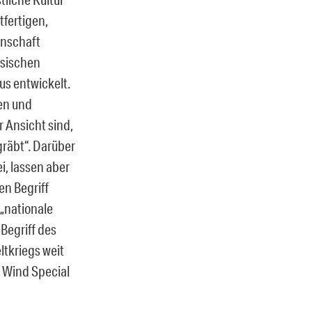
tfertigen,
enschaft
esischen
us entwickelt.
en und
 Ansicht sind,
gräbt“. Darüber
i, lassen aber
en Begriff
„nationale
Begriff des
ltkriegs weit
e Wind Special