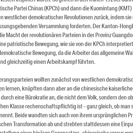
sche Partei Chinas (KPCh) und dann die Kuomintang (KMT) 
n westlicher demokratischer Revolutionen zurück, indem sie 
fassungsgebenden Versammlung forderten. Der Kanton-Hong
die Macht der revolutionären Parteien in der Provinz Guangdo
eine patriotische Bewegung, wie sie von der KPCh interpretier
demokratische Bewegung, da die Arbeiter das allgemeine Wa
und gleichzeitig einen Arbeitskampf führten.
erungsparteien wollten zunächst von westlichen demokratis
en lernen, knüpften dann aber an die chinesische kaiserliche 
 durch eine Bürokratie an, die nicht dem Volk, sondern den o
chen Klasse rechenschaftspflichtig ist – ganz gleich, ob man 
 nennt. Beide wandten sich auch von ihrem ursprünglichen 
chen Transformation ab und strebten stattdessen eine Einpa
arstellung eines binären Gegensatzes „chinesische versus wes