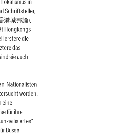
s Lokalismus in
 Schriftsteller,
ng” (香港城邦論),
ität Hongkongs
l erstere die
ztere das
sind sie auch
an-Nationalisten
ntersucht worden.
h eine
se für ihre
nzivilisiertes“
für Busse