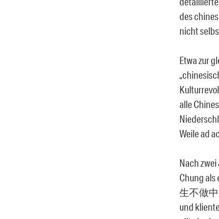
detaillier
des chines
nicht selb
Etwa zur g
„chinesisc
Kulturrevo
alle Chine
Niederschl
Weile ad ac
Nach zwei 
Chung als 
生不做中國人) b
und klient