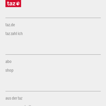
taz.de
taz zahl ich
abo
shop
aus der taz