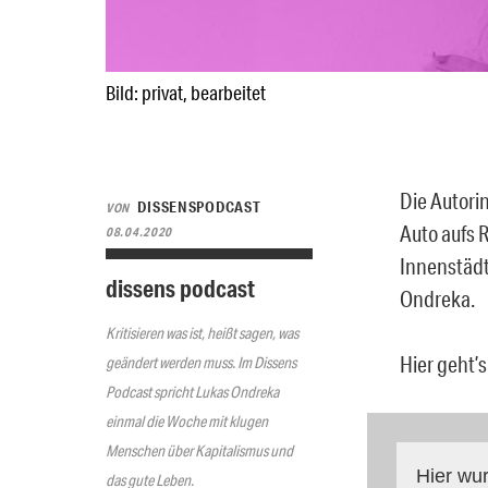
Bild: privat, bearbeitet
Die Autori
DISSENSPODCAST
VON
Auto aufs 
08.04.2020
Innenstädt
dissens podcast
Ondreka.
Kritisieren was ist, heißt sagen, was
Hier geht’s
geändert werden muss. Im Dissens
Podcast spricht Lukas Ondreka
einmal die Woche mit klugen
Menschen über Kapitalismus und
Hier wur
das gute Leben.