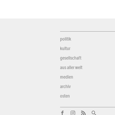
politik
kultur
gesellschaft
aus aller welt
medien
archiv
osten