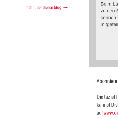
Beim La
mehr über diesen blog
zu den S
können 
mitgetei
Abonniere 
Die taz ist
kannst Dis
auf
www.di