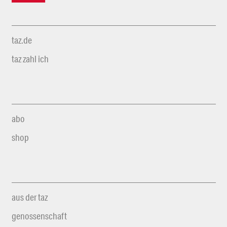
taz.de
taz zahl ich
abo
shop
aus der taz
genossenschaft