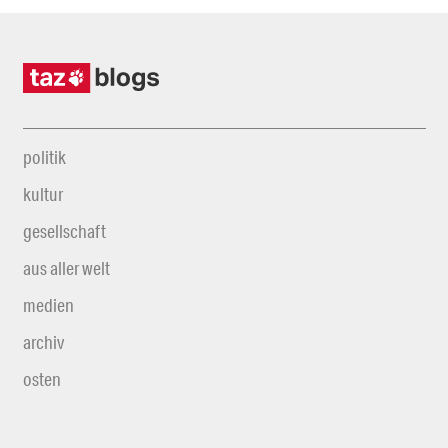
politik
kultur
gesellschaft
aus aller welt
medien
archiv
osten