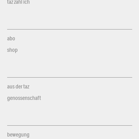
taz zahl ich
abo
shop
aus der taz
genossenschaft
bewegung