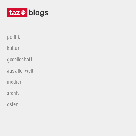
politik
kultur
gesellschaft
aus aller welt
medien
archiv
osten