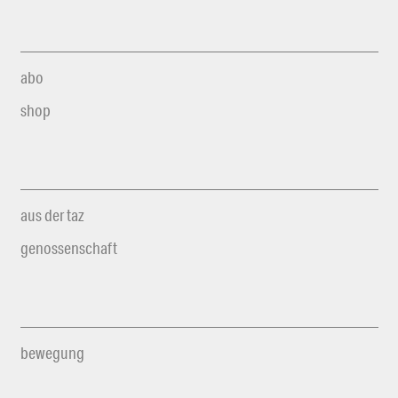
abo
shop
aus der taz
genossenschaft
bewegung