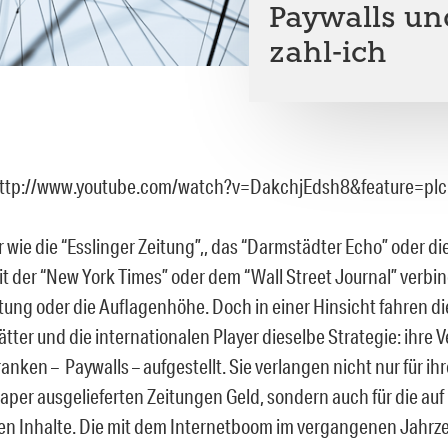
Paywalls und
zahl-ich
http://www.youtube.com/watch?v=DakchjEdsh8&feature=plc
 wie die “Esslinger Zeitung”,, das “Darmstädter Echo” oder d
it der “New York Times” oder dem “Wall Street Journal” verbin
tung oder die Auflagenhöhe. Doch in einer Hinsicht fahren di
tter und die internationalen Player dieselbe Strategie: ihre 
anken – Paywalls – aufgestellt. Sie verlangen nicht nur für i
Paper ausgelieferten Zeitungen Geld, sondern auch für die auf
en Inhalte. Die mit dem Internetboom im vergangenen Jahrze