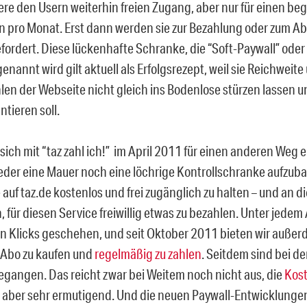
ere den Usern weiterhin freien Zugang, aber nur für einen be
ln pro Monat. Erst dann werden sie zur Bezahlung oder zum A
fordert. Diese lückenhafte Schranke, die “Soft-Paywall” ode
nannt wird gilt aktuell als Erfolgsrezept, weil sie Reichweite
hlen der Webseite nicht gleich ins Bodenlose stürzen lassen
ntieren soll.
 sich mit “taz zahl ich!” im April 2011 für einen anderen Weg
der eine Mauer noch eine löchrige Kontrollschranke aufzub
e auf taz.de kostenlos und frei zugänglich zu halten – und an 
, für diesen Service freiwillig etwas zu bezahlen. Unter jedem
n Klicks geschehen, und seit Oktober 2011 bieten wir außer
m Abo zu kaufen und
regelmäßig zu zahlen
. Seitdem sind bei de
gangen. Das reicht zwar bei Weitem noch nicht aus, die
Kost
t aber sehr ermutigend. Und die neuen Paywall-Entwicklunge