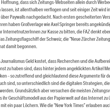
e Hoffnung, dass sich Zeitungs-Webseiten allein durch Wer
 lassen, ist allenthalben verflogen und seit einiger Zeit wird 
t über Paywalls nachgedacht. Nach ersten gescheiterten Ver
hren haben Großverlage wie Axel Springer bereits angekündig
r InternetnutzerInnen zur Kasse zu bitten, die FAZ denkt ebe
as Zeitungsflagschiff der Schweiz, die “Neue Zürcher Zeitung
nat damit begonnen.
 Journalismus Geld kostet, dass Recherchen und die Aufberei
nst zu haben sind, dass hinter jedem angeklickten Artikel M
cken – so zutreffend und gleichlautend diese Argumente für d
ch sind, so unterschiedlich sind die digitalen Strategien, di
 werden. Grundsätzlich aber versuchen die meisten Zeitungsv
s ihr Geschäftsmodell aus der Papierwelt auf das Internet zu
mit ein paar Löchern. Wie die “New York Times” erlauben auc