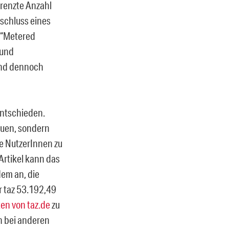
grenzte Anzahl
bschluss eines
r “Metered
 und
 und dennoch
 entschieden.
auen, sondern
die NutzerInnen zu
 Artikel kann das
dem an, die
r taz 53.192,49
en von taz.de
zu
n bei anderen