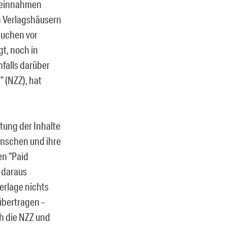
beeinnahmen
in Verlagshäusern
suchen vor
t, noch in
nfalls darüber
” (NZZ), hat
tung der Inhalte
enschen und ihre
en “Paid
e daraus
erlage nichts
 übertragen –
h die NZZ und