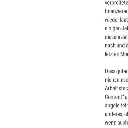
verbreitet
finanzieren
wieder lau
einigen Ja
diesem Jah
nach und d
letzten Mo
Dass guter
nicht umso
Arbeit ste
Content” au
abgeleitet
anderes, al
wenn auch 