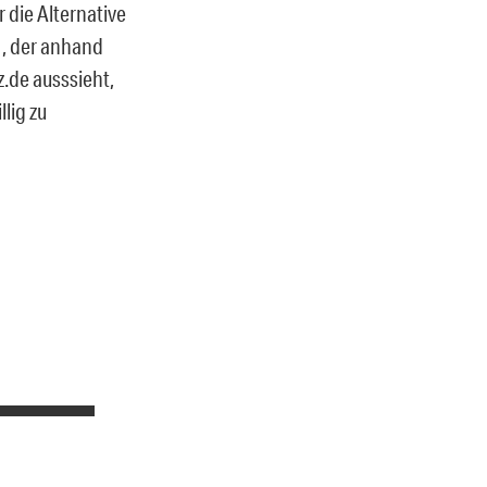
 die Alternative
 , der anhand
z.de ausssieht,
llig zu