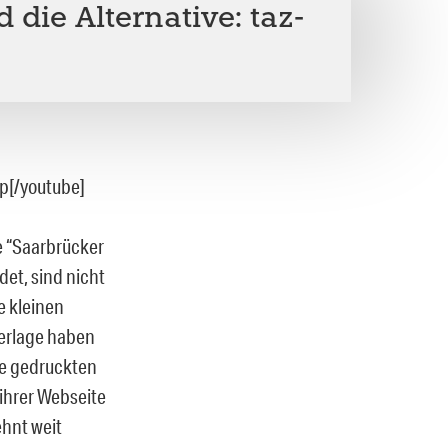
 die Alternative: taz-
p[/youtube]
ie “Saarbrücker
det, sind nicht
e kleinen
Verlage haben
hre gedruckten
 ihrer Webseite
hnt weit