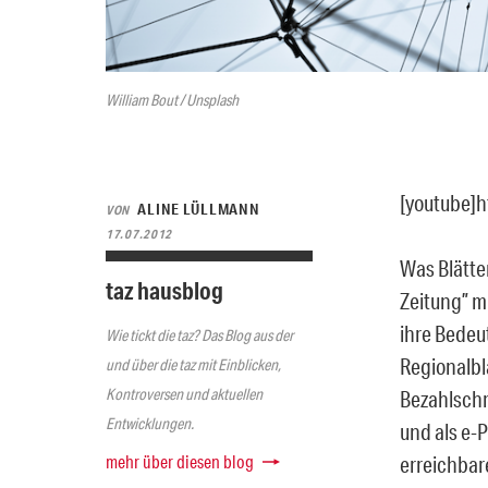
William Bout / Unsplash
[youtube]
ALINE LÜLLMANN
VON
17.07.2012
Was Blätter
taz hausblog
Zeitung” m
ihre Bedeu
Wie tickt die taz? Das Blog aus der
Regionalblä
und über die taz mit Einblicken,
Kontroversen und aktuellen
Bezahlschr
Entwicklungen.
und als e-
mehr über diesen blog
erreichbar