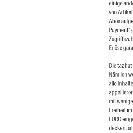
einige and
von Artike
Abos aufge
Payment” ge
Zugriffsza
Erlöse gara
Die taz hat
Nämlich we
alle Inhalt
appellieren
mit wenige
Freiheit i
EURO einge
decken, is