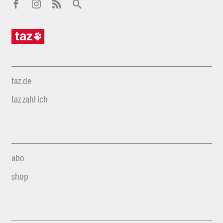
taz.de
taz zahl ich
abo
shop