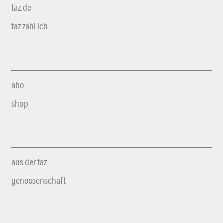
taz.de
taz zahl ich
abo
shop
aus der taz
genossenschaft