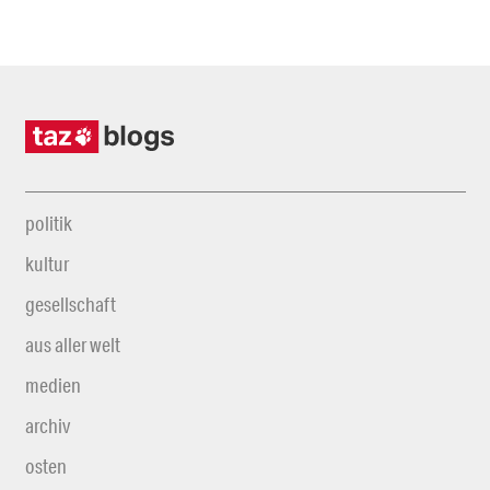
politik
kultur
gesellschaft
aus aller welt
medien
archiv
osten