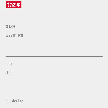
taz.de
taz zahl ich
abo
shop
aus der taz