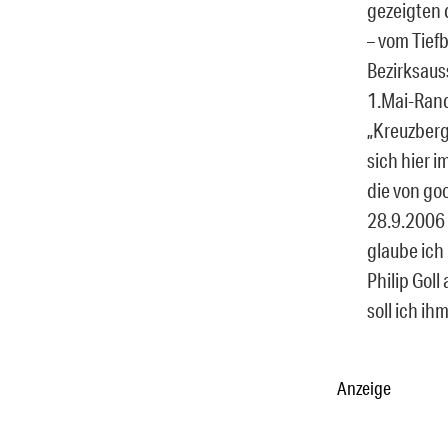
gezeigten d
– vom Tiefb
Bezirksaus
1.Mai-Rand
„Kreuzberg
sich hier i
die von go
28.9.2006 
glaube ich
Philip Goll
soll ich i
Anzeige