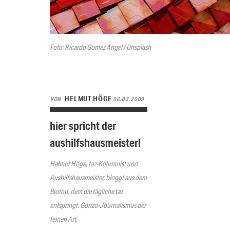
Foto: Ricardo Gomez Angel / Unsplash
HELMUT HÖGE
VON
06.02.2009
hier spricht der
aushilfshausmeister!
Helmut Höge, taz-Kolumnist und
Aushilfshausmeister, bloggt aus dem
Biotop, dem die tägliche taz
entspringt. Gonzo-Journalismus der
feinen Art.