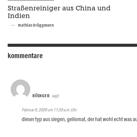
Straßenreiniger aus China und
Indien
mathias brüggmann
kommentare
RÜDIGER
sagt:
Februar 9, 2009 um 11:59 a.m. Uhr
dieser typ aus siegen, geilomat, der hat wohl echt was au