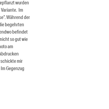
ngepflanzt wurden
 Variante. Im
se“. Während der
die begehrten
gendwo befindet
nicht so gut wie
hoto am
 Abdrucken
 schickte mir
t. Im Gegenzug