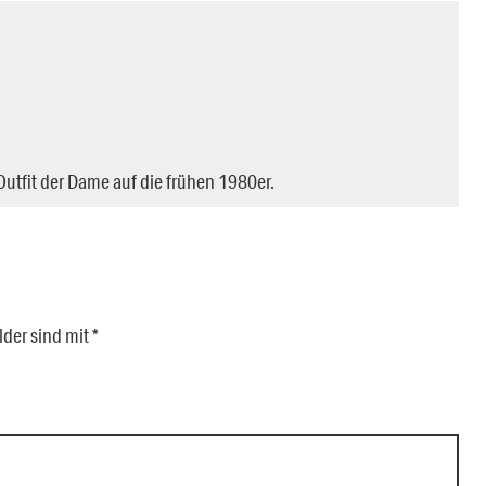
tfit der Dame auf die frühen 1980er.
lder sind mit
*