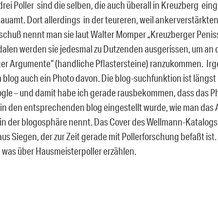
rei Poller sind die selben, die auch überall in Kreuzberg ei
auamt. Dort allerdings in der teureren, weil ankerverstärkten
schuß nennt man sie laut Walter Momper „Kreuzberger Penis
alen werden sie jedesmal zu Dutzenden ausgerissen, um an 
er Argumente“ (handliche Pflastersteine) ranzukommen. Ir
m blog auch ein Photo davon. Die blog-suchfunktion ist längst 
ogle – und damit habe ich gerade rausbekommen, dass das P
in den entsprechenden blog eingestellt wurde, wie man das
 in der blogosphäre nennt. Das Cover des Wellmann-Katalogs
 aus Siegen, der zur Zeit gerade mit Pollerforschung befaßt is
hm was über Hausmeisterpoller erzählen.