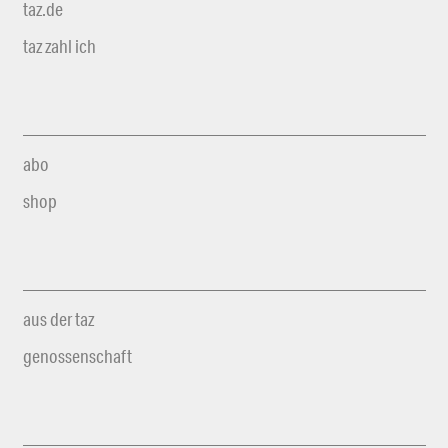
taz.de
taz zahl ich
abo
shop
aus der taz
genossenschaft