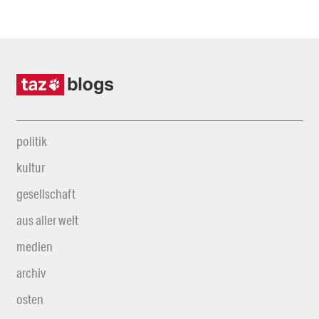
politik
kultur
gesellschaft
aus aller welt
medien
archiv
osten