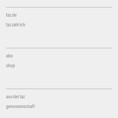
taz.de
taz zahl ich
abo
shop
aus der taz
genossenschaft