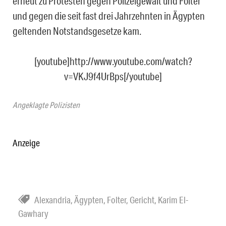
erneut zu Protesten gegen Polizeigewalt und Folter
und gegen die seit fast drei Jahrzehnten in Ägypten
geltenden Notstandsgesetze kam.
[youtube]http://www.youtube.com/watch?
v=VKJ9f4UrBps[/youtube]
Angeklagte Polizisten
Anzeige
Alexandria
,
Ägypten
,
Folter
,
Gericht
,
Karim El-
Gawhary