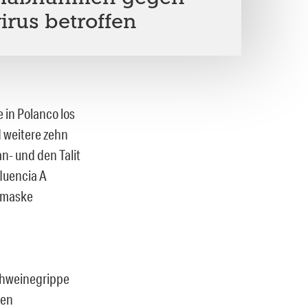
irus betroffen
in Polanco los
d weitere zehn
n- und den Talit
fluencia A
ndmaske
chweinegrippe
ten