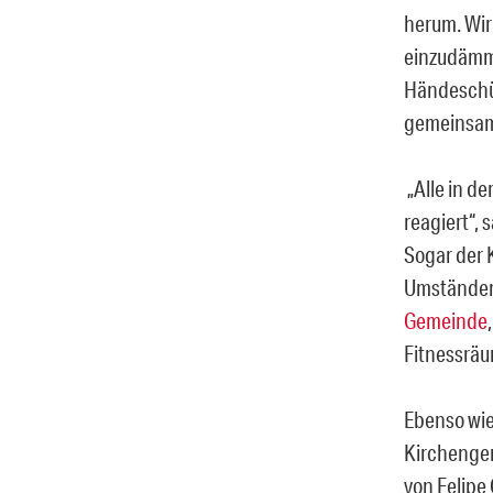
herum. Wir
einzudämme
Händeschü
gemeinsame
„Alle in d
reagiert“, 
Sogar der 
Umständen 
Gemeinde
Fitnessräu
Ebenso wie
Kirchengem
von Felipe