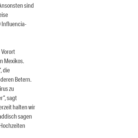
Ansonsten sind
eise
 Influencia-
 Vorort
en Mexikos.
, die
nderen Betern.
rus zu
“, sagt
rzeit halten wir
Kaddisch sagen
 Hochzeiten