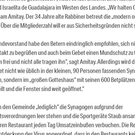
Israelita de Guadalajara im Westen des Landes. „Wir halten G
am Amitay. Der 34 Jahre alte Rabbiner betreut die „modern 
Über die Mitgliederzahl will er aus Sicherheitsgründen nicht
devorstand habe den Betern eindringlich empfohlen, sich ni
akt zu begrüßen und auch beim Gebet einen Mundschutz zu t
 frei und nicht alle tragen ihn“, sagt Amitay. Allerdings wird
 nicht wie üblich in der kleinen, 90 Personen fassenden S
, sondern im „großen Gotteshaus“ mit seinen 600 Betplätzen.
lt und die Fenster sind weit geöffnet.“
 den Gemeinde „lediglich“ die Synagogen aufgrund der
sverordnungen leer stehen und die Sportgeräte Staub ans
ren Restaurant jeden Tag Umsatzeinbußen verbuchen. Die R
ntdeckung des Virus angeordnet, dass in den Restaurants ke