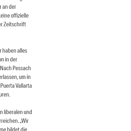
 an der
ine offizielle
r Zeitschrift
 haben alles
on in der
. Nach Pessach
rlassen, um in
Puerta Vallarta
uren.
n liberalen und
reichen. „Wir
me bildet die