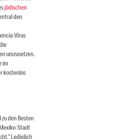
es
jüdischen
entral den
encia-Virus
die
en umzusetzen.
e im
r kostenlos
l zu den Besten
n Mexiko-Stadt
cht.“ Lediglich