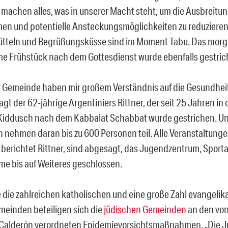
 machen alles, was in unserer Macht steht, um die Ausbreitun
n und potentielle Ansteckungsmöglichkeiten zu reduzieren
tteln und Begrüßungsküsse sind im Moment Tabu. Das morg
 Frühstück nach dem Gottesdienst wurde ebenfalls gestric
er Gemeinde haben mir großem Verständnis auf die Gesund
sagt der 62-jährige Argentiniers Rittner, der seit 25 Jahren in
Kiddusch nach dem Kabbalat Schabbat wurde gestrichen. U
nehmen daran bis zu 600 Personen teil. Alle Veranstaltung
, berichtet Rittner, sind abgesagt, das Jugendzentrum, Spor
me bis auf Weiteres geschlossen.
 die zahlreichen katholischen und eine große Zahl evangelika
einden beteiligen sich die
jüdischen Gemeinden
an den von
 Calderón verordneten Epidemievorsichtsmaßnahmen. „Die 