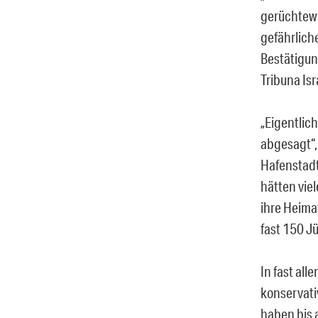
gerüchtewe
gefährliche
Bestätigung
Tribuna Isra
„Eigentlic
abgesagt“, 
Hafenstadt
hätten vie
ihre Heima
fast 150 
In fast al
konservati
haben bis 