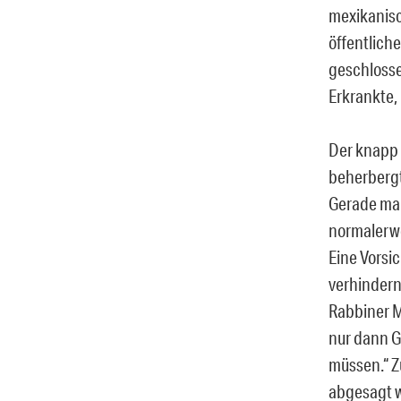
mexikanisc
öffentlich
geschlossen
Erkrankte,
Der knapp 
beherbergt
Gerade mal
normalerwe
Eine Vorsi
verhindern
Rabbiner M
nur dann G
müssen.“ Z
abgesagt 