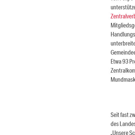
unterstütz
Zentralve
Mitgliedsg
Handlungsv
unterbreit
Gemeindee
Etwa 93 Pr
Zentralkom
Mundmasken
Seit fast 
des Landes
„Unsere Sch