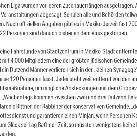
hen Liga wurden vor leeren Zuschauerrängen ausgetragen. 
e Veranstaltungen abgesagt, Schulen alle und Behörden teilw
. Nach offiziellen Angaben gibt es in Mexiko derzeit fast 200
 22 Personen sind danach bisher an dem Virus gestorben.
eine Fahrstunde von Stadtzentrum in Mexiko-Stadt entfernte
 mit 4.000 Mitgliedern eine der größten jüdischen Gemeind
 ein Dutzend Männer verlieren sich in der „kleinen Synagoge“
ise 120 Personen fasst. Jeder steht weit entfernt von den a
chtsmaßnahme, um mögliche Ansteckungen mit dem Grippevi
. „Wochentags kommen zwischen zwei und drei Dutzend Beter
arcelo Rittner, der Rabbiner der konservativen Gemeinde, „de
ottesdienst und garantieren einen Minjan, wenn Personen 
um Glück sei Lag BaOmer-Zeit, so müssten wenigstens keine
werden.