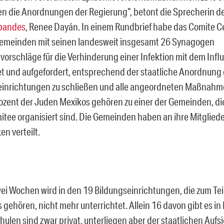
en die Anordnungen der Regierung“, betont die Sprecherin d
rbandes
, Renee Dayán. In einem Rundbrief habe das Comite C
emeinden mit seinen landesweit insgesamt 26 Synagogen
orschläge für die Verhinderung einer Infektion mit dem Influ
et und aufgefordert, entsprechend der staatliche Anordnung 
inrichtungen zu schließen und alle angeordneten Maßnahm
ozent der Juden Mexikos gehören zu einer der Gemeinden, di
itee organisiert sind. Die Gemeinden haben an ihre Mitgliede
 verteilt.
zwei Wochen wird in den 19 Bildungseinrichtungen, die zum Tei
 gehören, nicht mehr unterrichtet. Allein 16 davon gibt es i
ulen sind zwar privat, unterliegen aber der staatlichen Aufsi