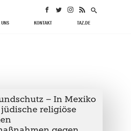
 UNS
KONTAKT
TAZ.DE
undschutz – In Mexiko
 jüdische religiöse
den
smaßnahmen gegen