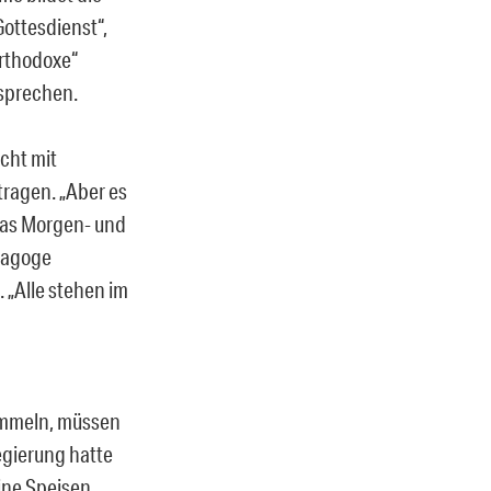
ottesdienst“,
orthodoxe“
 sprechen.
cht mit
ragen. „Aber es
 das Morgen- und
ynagoge
 „Alle stehen im
ammeln, müssen
egierung hatte
ine Speisen