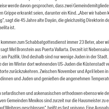
ise werde davon gesprochen, dass zwei Gemeindemitglieder
n Grippe erkrankt seien, darunter ein Kind. „Aber wir haben ke
“, sagt die 45 Jahre alte Dayán, die gleichzeitig Direktorin de
elita ist.
h kommen zum Schabbatgottesdienst immer 23 Beter, aber wir
sagt Mel Bronstein aus Puerta Vallarta. Derzeit ist Nebensais
 am Pazifik. Und deshalb sind nur wenige Juden in der Stadt
le der im Winter dort wohnenden US-Juden die Küstenstadt ve
torte zurückzukehren. Zwischen November und April leben in 
Jüdinnen und Juden und genießen die angenehmen Temperat
len sefardischen und askenasischen orthodoxen ebenso wie de
ven Gemeinden Mexikos sind zurzeit nur die Hausmeister zu er
auf Weiteres geschlossen“, heißt es fast unisono. Eine Ausnah