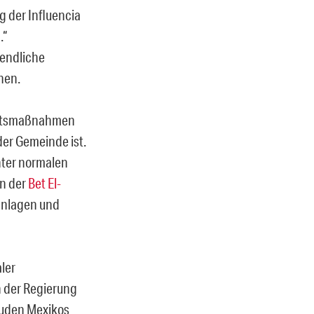
g der Influencia
.“
endliche
hen.
heitsmaßnahmen
 der Gemeinde ist.
nter normalen
en der
Bet El-
tanlagen und
ler
 der Regierung
Juden Mexikos