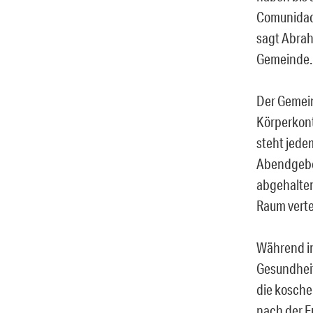
Comunidad 
sagt Abrah
Gemeinde. 
Der Gemein
Körperkont
steht jedem
Abendgebet
abgehalten
Raum vertei
Während in
Gesundheit
die kosche
nach der E