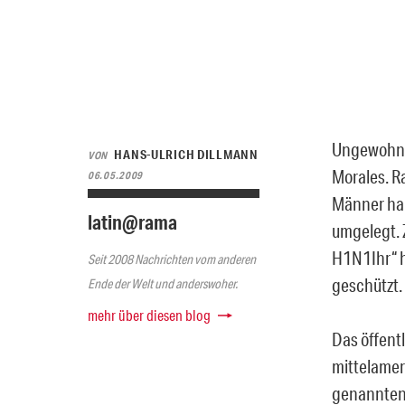
Ungewohnte
HANS-ULRICH DILLMANN
VON
Morales. R
06.05.2009
Männer hab
latin@rama
umgelegt. 
H1N1Ihr“ h
Seit 2008 Nachrichten vom anderen
geschützt.
Ende der Welt und anderswoher.
mehr über diesen blog
Das öffent
mittelamer
genannten 