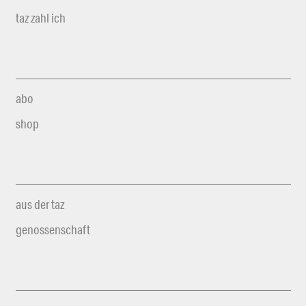
taz zahl ich
abo
shop
aus der taz
genossenschaft