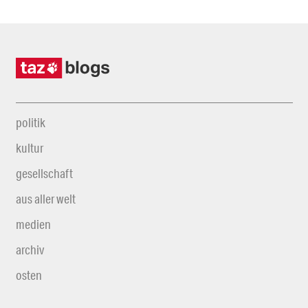
politik
kultur
gesellschaft
aus aller welt
medien
archiv
osten