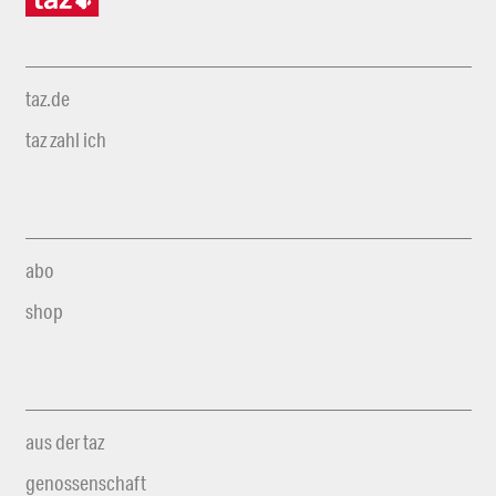
taz.de
taz zahl ich
abo
shop
aus der taz
genossenschaft