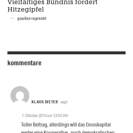
Vielfältiges Bündnis fordert
Hitzegipfel
pauline ruprecht
kommentare
KLAUS DIETER
sagt:
1. Oktober 2015 um 13:02 Uhr
Toller Beitrag, allerdings will das Grosskapital
weder eine Kooperative , noch demokratischen