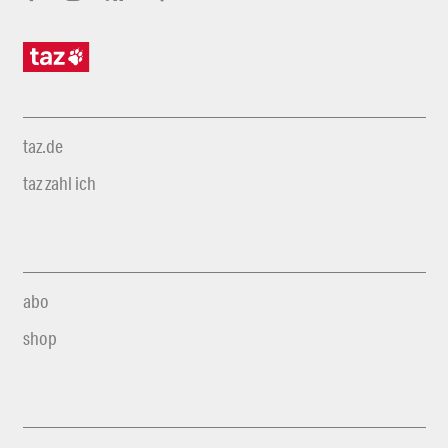
taz.de
taz zahl ich
abo
shop