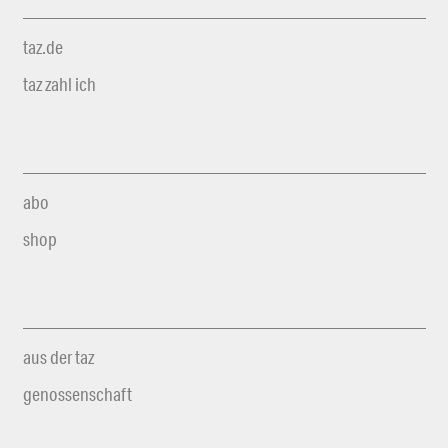
taz.de
taz zahl ich
abo
shop
aus der taz
genossenschaft