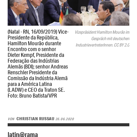
(Natal - RN, 16/09/2019) Vice-
Vizepräsident Hamilton Mourão im
Presidente da República,
Gespräch mit deutschen
Hamilton Mourão durante
IndustrievertreterInnen. CC BY 2.0
Encontro com o senhor
Dieter Kempf, Presidente da
Federação das Indústrias
Alemãs (BDI); senhor Andreas
Renschler Presidente da
Comissão da Indústria Alemã
para a América Latina
(LADW) e CEO da Traton SE.
Foto: Bruno Batista/VPR
CHRISTIAN RUSSAU
VON
26.06.2020
latin@rama