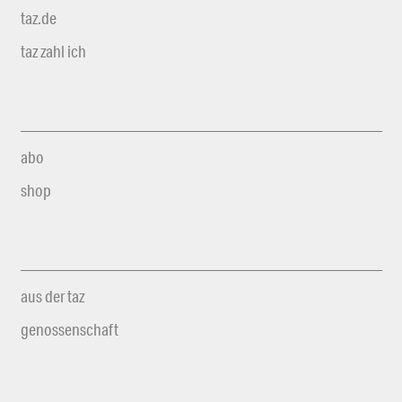
taz.de
taz zahl ich
abo
shop
aus der taz
genossenschaft