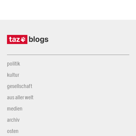
politik
kultur
gesellschaft
aus aller welt
medien
archiv
osten