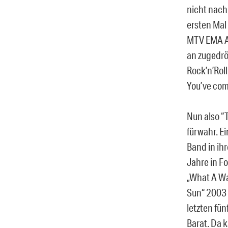
nicht nach
ersten Mal
MTV EMA Aw
an zugedrö
Rock’n’Roll
You’ve com
Nun also “T
fürwahr. Ei
Band in ih
Jahre in F
„What A Wa
Sun“ 2003 
letzten fü
Barat. Da 