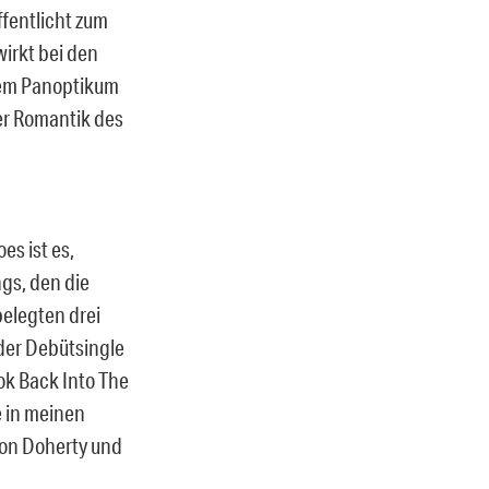
ffentlicht zum
irkt bei den
nem Panoptikum
er Romantik des
es ist es,
ngs, den die
belegten drei
 der Debütsingle
ok Back Into The
e in meinen
von Doherty und