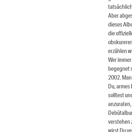
tatsächlich
Aber abges
dieses Albu
die offizie
obskureren
erzählen wü
Wer immer 
begegnet s
2002. Man 
Du, armes 
solltest un
anzuraten,
Debütalbum
verstehen 
wirst Du v