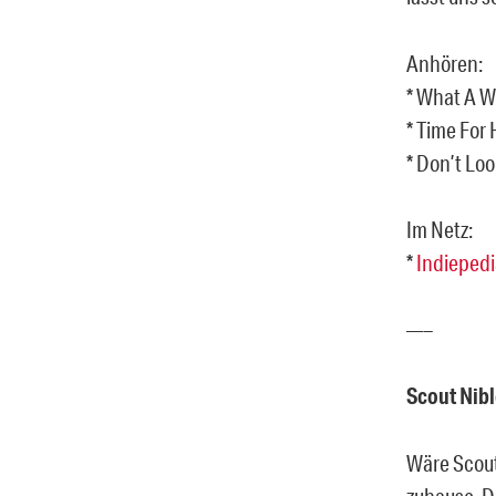
Anhören:
* What A W
* Time For 
* Don’t Loo
Im Netz:
*
Indiepedi
—–
Scout Nibl
Wäre Scout 
zuhause. Da