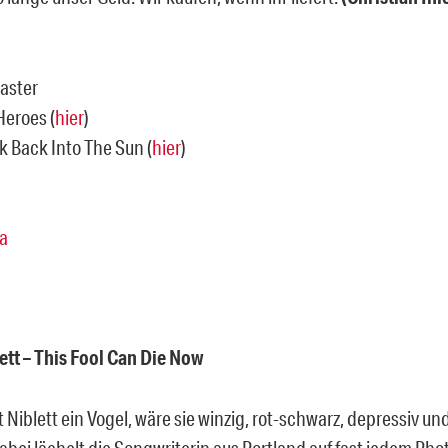
aster
Heroes (
hier
)
k Back Into The Sun (
hier
)
a
ett – This Fool Can Die Now
Niblett ein Vogel, wäre sie winzig, rot-schwarz, depressiv und
bei lächelt die Songwriterin aus Portland auf fast jedem Phot