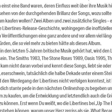
 einst eine Band waren, deren Einfluss weit über ihre Musik 
ehen von der durchgehenden Brillanz der Songs, wozu sollt
m kaufen wollen? Zwei Alben und zwei zusätzliche Singles – ex
lle Libertines-Release-Geschichte, wohingegen die inoffizielle
 Veröffentlichungen eine ganz andere und vor allem viel läng
rden, die so viel mehr zu bieten hätte als dieses Album.
in den letzten 5 Jahren britische Musik gehört hat, wird den 
ein. The Smiths 1983, The Stone Roses 1989, Oasis 1995, Th
kam nicht daran vorbei und kennt diese Songs, liebt sie oder
Leserschwein, tatsächlich die halbe Dekade unter einem Ste
d den Werdegang der Libertines nicht verfolgen konntest, ist 
 dich stante pede in den nächsten Onlineshop zu begeben u
 zu kaufen, um die Entwicklung und letztendlich auch die G
zu können. Erst wenn Du weißt, wo die Libertines bei „Up The
erstehen können, warum unser Herz zerriss als sie „What Beca