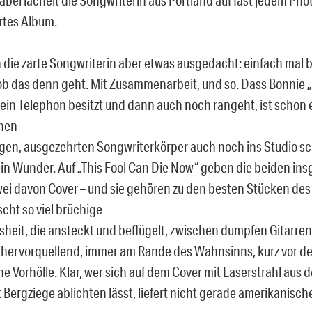
ertes Album.
h die zarte Songwriterin aber etwas ausgedacht: einfach mal 
ob das denn geht. Mit Zusammenarbeit, und so. Dass Bonnie „P
ein Telephon besitzt und dann auch noch rangeht, ist schon 
inen
en, ausgezehrten Songwriterkörper auch noch ins Studio sc
ein Wunder. Auf „This Fool Can Die Now“ geben die beiden ins
wei davon Cover – und sie gehören zu den besten Stücken des
cht so viel brüchige
heit, die ansteckt und beflügelt, zwischen dumpfen Gitarren
 hervorquellend, immer am Rande des Wahnsinns, kurz vor de
e Vorhölle. Klar, wer sich auf dem Cover mit Laserstrahl aus
 Bergziege ablichten lässt, liefert nicht gerade amerikanisch