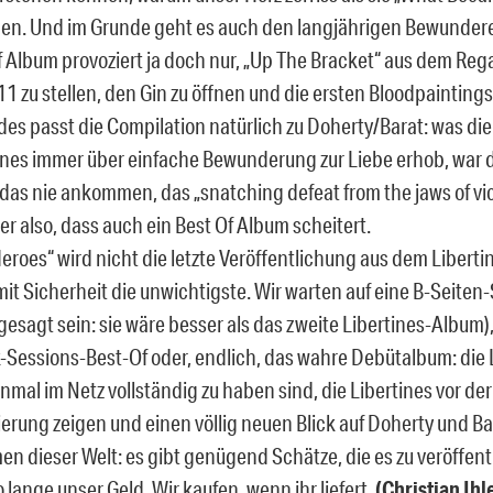
en. Und im Grunde geht es auch den langjährigen Bewundere
f Album provoziert ja doch nur, „Up The Bracket“ aus dem Rega
11 zu stellen, den Gin zu öffnen und die ersten Bloodpaintings 
des passt die Compilation natürlich zu Doherty/Barat: was di
ines immer über einfache Bewunderung zur Liebe erhob, war 
 das nie ankommen, das „snatching defeat from the jaws of vic
r also, dass auch ein Best Of Album scheitert.
Heroes“ wird nicht die letzte Veröffentlichung aus dem Libert
 mit Sicherheit die unwichtigste. Wir warten auf eine B-Seit
 gesagt sein: sie wäre besser als das zweite Libertines-Albu
k-Sessions-Best-Of oder, endlich, das wahre Debütalbum: die
inmal im Netz vollständig zu haben sind, die Libertines vor der
ierung zeigen und einen völlig neuen Blick auf Doherty und Ba
en dieser Welt: es gibt genügend Schätze, die es zu veröffentl
o lange unser Geld. Wir kaufen, wenn ihr liefert.
(Christian Ihl