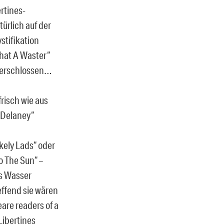
ertines-
ürlich auf der
stifikation
What A Waster“
n erschlossen…
risch wie aus
 Delaney“
ely Lads“ oder
o The Sun“ –
as Wasser
effend sie wären
are readers of a
Libertines