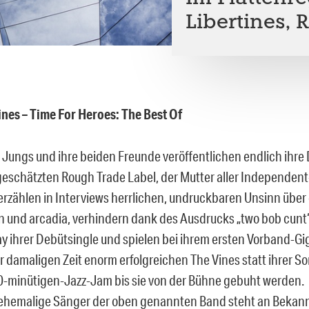
Libertines, R
ines – Time For Heroes: The Best Of
 Jungs und ihre beiden Freunde veröffentlichen endlich ihre 
schätzten Rough Trade Label, der Mutter aller Independen
erzählen in Interviews herrlichen, undruckbaren Unsinn über 
on und arcadia, verhindern dank des Ausdrucks „two bob cunt“
ay ihrer Debütsingle und spielen bei ihrem ersten Vorband-Gig
r damaligen Zeit enorm erfolgreichen The Vines statt ihrer S
0-minütigen-Jazz-Jam bis sie von der Bühne gebuht werden.
ehemalige Sänger der oben genannten Band steht an Bekann