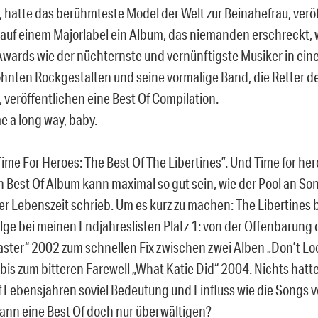
, hatte das berühmteste Model der Welt zur Beinahefrau, verö
 auf einem Majorlabel ein Album, das niemanden erschreckt, w
ards wie der nüchternste und vernünftigste Musiker in ei
hnten Rockgestalten und seine vormalige Band, die Retter d
, veröffentlichen eine Best Of Compilation.
e a long way, baby.
ime For Heroes: The Best Of The Libertines”. Und Time for hero
n Best Of Album kann maximal so gut sein, wie der Pool an So
rer Lebenszeit schrieb. Um es kurz zu machen: The Libertines 
olge bei meinen Endjahreslisten Platz 1: von der Offenbarung
ster“ 2002 zum schnellen Fix zwischen zwei Alben „Don’t Lo
bis zum bitteren Farewell „What Katie Did“ 2004. Nichts hatt
nf Lebensjahren soviel Bedeutung und Einfluss wie die Songs 
kann eine Best Of doch nur überwältigen?