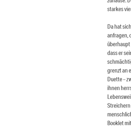
starkes vi
Da hat sic
anfragen, 
überhaupt 
dass er se
schmächtig
grenzt an 
Duette – z
ihnen herrs
Lebensweis
Streichern
menschlich
Booklet mit