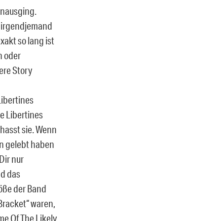
hinausging.
e irgendjemand
akt so lang ist
n oder
ere Story
Libertines
e Libertines
 hasst sie. Wenn
in gelebt haben
Dir nur
nd das
röße der Band
 Bracket“ waren,
me Of The Likely