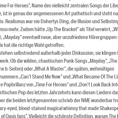
Time For Heroes“, Name des vielleicht zentralen Songs der Lib
, ist in genau der angemessenen Art pathetisch und steht nat
e. Realismus war nie Dohertys Ding, die Illusion und Selbstmy
so mehr. Zudem hätte „Up The Bracket“ als Titel verwirrt, „
et, „Mayday“ eventuell neue, aber unzufriedene Hörergruppe
e hat die richtige Wahl getroffen.
stehen selbstredend außerhalb jeder Diskussion, sie klingen f
erk. Ob die wilden, chaotischen Punk-Songs „Mayday“, „The
ühe b-Seiten) oder „What A Waster“, die späten, wehmütigen
ummern „Can’t Stand Me Now“ und „What Became Of The Lik
re Popbrillanz von „Time For Heroes“ und „Don’t Look Back Int
britischen Pop des letzten Jahrzehnts kann diesen Liedern d
ber die beiden letztgenannten schrieb der NME wunderbar tr
teary-eyed, blood-stained magical whimsy that made Shakespe
of Oasis fans“. Vielleicht die schönste Definition, warum The 