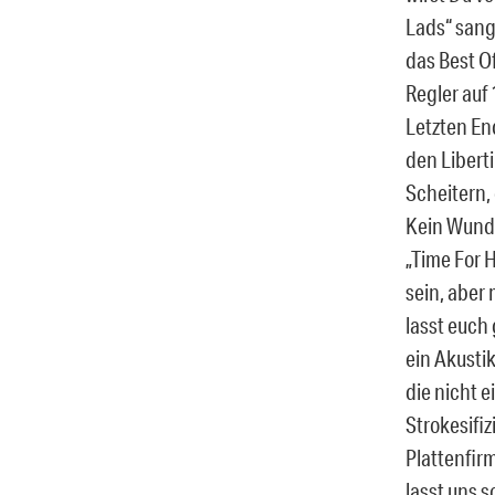
Lads“ sang
das Best O
Regler auf 
Letzten En
den Libert
Scheitern,
Kein Wunde
„Time For 
sein, aber
lasst euch
ein Akusti
die nicht e
Strokesifiz
Plattenfirm
lasst uns s