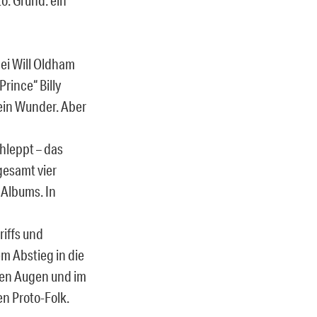
bei Will Oldham
rince“ Billy
ein Wunder. Aber
hleppt – das
gesamt vier
 Albums. In
riffs und
m Abstieg in die
 den Augen und im
en Proto-Folk.