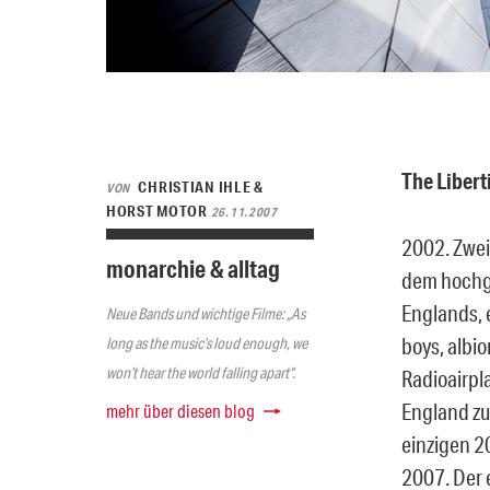
The Libert
CHRISTIAN IHLE &
VON
HORST MOTOR
26.11.2007
2002. Zwei
monarchie & alltag
dem hochge
Englands, 
Neue Bands und wichtige Filme: „As
boys, albi
long as the music’s loud enough, we
won’t hear the world falling apart“.
Radioairpl
England zu
mehr über diesen blog
einzigen 2
2007. Der 