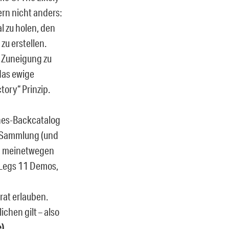
rn nicht anders:
l zu holen, den
zu erstellen.
e Zuneigung zu
das ewige
tory“ Prinzip.
ines-Backcatalog
en-Sammlung (und
m), meinetwegen
 Legs 11 Demos,
rat erlauben.
ichen gilt – also
e)