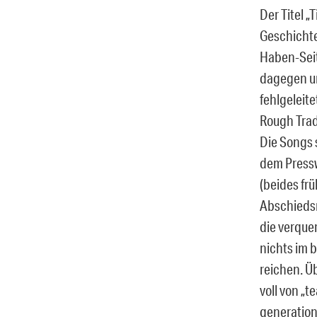
Der Titel „
Geschichte
Haben-Seit
dagegen um
fehlgeleit
Rough Trad
Die Songs 
dem Pressw
(beides fr
Abschiedsn
die verque
nichts im 
reichen. Ü
voll von „
generation 