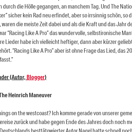
h durch die Hölle gegangen, an manchem Tag. Und The Natio
r” sicher kein Rad neu erfindet, aber so irrsinnig schön, so d
t, waren die meiste Zeit dabei und als die Kraft und das Jahr
war “Racing Like A Pro” das wundervolle, selbstironische Ma
e Lieder habe ich vielleicht heftiger, dann aber kürzer gelieb
hört. “Racing Like A Pro” aber ist ohne Frage das Lied, das 2
asst.“
nder (Autor,
Blogger
)
 The Heinrich Maneuver
hings on the westcoast? Ich komme gerade von unserer ge
ereise zurück und habe gegen Ende des Jahres doch noch m
Deutschlands besttätowierter Autor Nagel hatte schnell noc