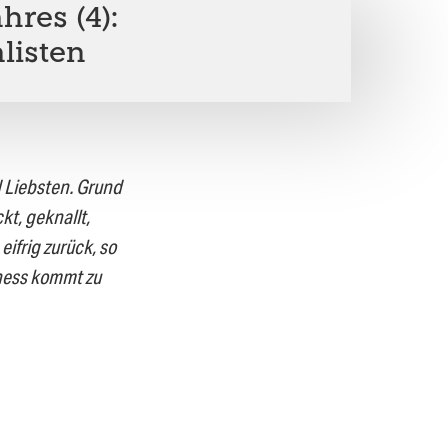
hres (4):
listen
 Liebsten. Grund
t, geknallt,
ifrig zurück, so
iness kommt zu