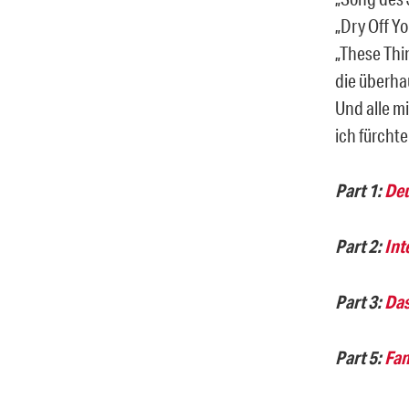
„Dry Off Y
„These Thi
die überha
Und alle m
ich fürchte
Part 1:
Deu
Part 2:
Int
Part 3:
Das
Part 5:
Fan