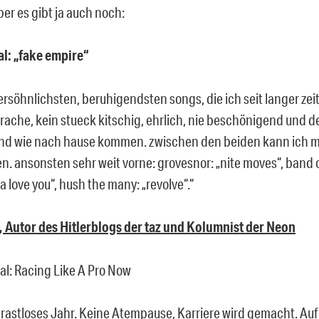
er es gibt ja auch noch:
al: „fake empire“
ersöhnlichsten, beruhigendsten songs, die ich seit langer zei
sprache, kein stueck kitschig, ehrlich, nie beschönigend und
nd wie nach hause kommen. zwischen den beiden kann ich m
n. ansonsten sehr weit vorne: grovesnor: „nite moves“, band o
 love you“, hush the many: „revolve“.“
, Autor des Hitlerblogs der taz und Kolumnist der Neon
al: Racing Like A Pro Now
n rastloses Jahr. Keine Atempause, Karriere wird gemacht. Au