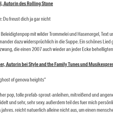
l, Autorin des Rolling Stone
: Du freust dich ja gar nicht
r Beleidigtenpop mit wilder Trommelei und Hasenorgel, Text 
nander dazu widersprüchlich in die Suppe. Ein schönes Lied
zwang, die einen 2007 auch wieder an jeder Ecke behelligten
er, Autorin bei Style and the Family Tunes und Musikexpre
 ghost of genova heights“
cher pop, tolle prefab-sprout-anleihen, mitreißend und ange
delt und sehr, sehr sexy. außerdem teil des fuer mich persön
 jahres. reicht natuerlich alleine nicht aus, um einen mensch