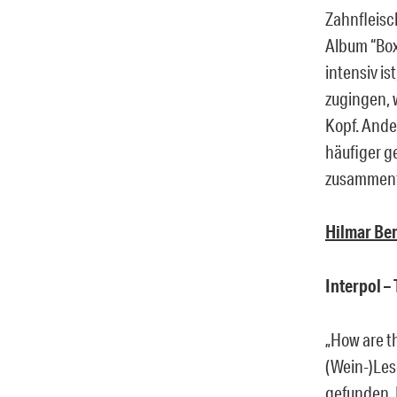
Zahnfleisc
Album “Boxe
intensiv is
zugingen, 
Kopf. Ander
häufiger ge
zusammenf
Hilmar Be
Interpol –
„How are t
(Wein-)Les
gefunden. 