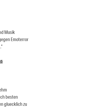
und Musik
 gegen Emoterror
.“
ss
nehm
lich besten
en gluecklich zu