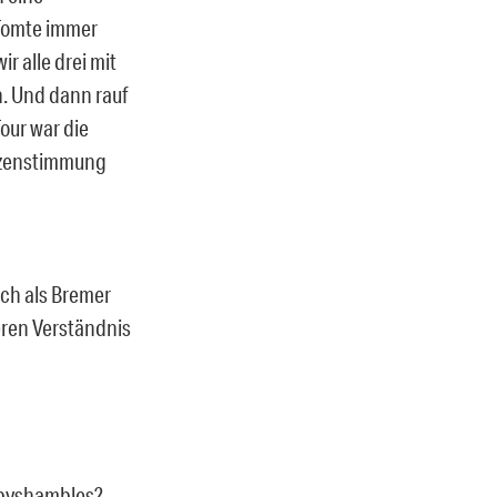
 Tomte immer
r alle drei mit
. Und dann rauf
our war die
itzenstimmung
ich als Bremer
seren Verständnis
Babyshambles?