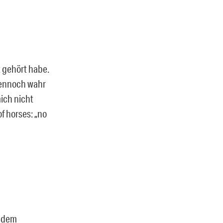
t gehört habe.
 dennoch wahr
ich nicht
f horses: „no
f dem