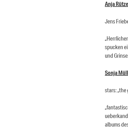
Anja Rütze
Jens Friebe
„Herrliche
spucken ei
und Grinse
Sonja Müll
stars: „the
„fantastis
ueberkandi
albums des