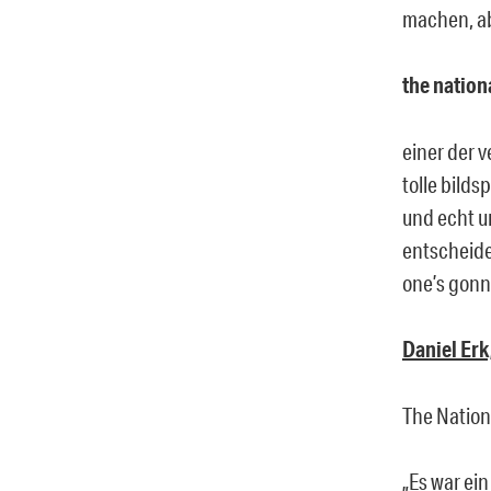
machen, ab
the nation
einer der v
tolle bild
und echt u
entscheide
one’s gonna
Daniel Erk
The Nation
„Es war ei