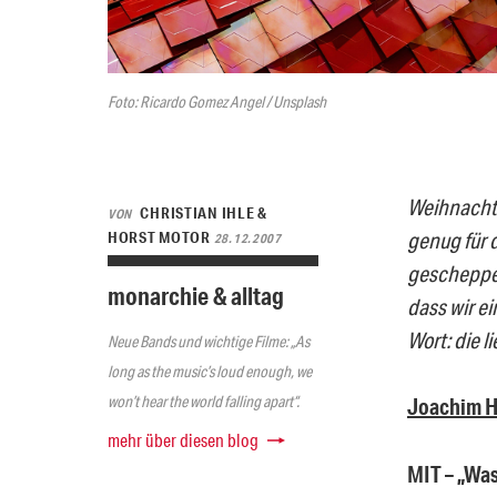
Foto: Ricardo Gomez Angel / Unsplash
Weihnachte
CHRISTIAN IHLE &
VON
genug für 
HORST MOTOR
28.12.2007
geschepper
monarchie & alltag
dass wir e
Wort: die l
Neue Bands und wichtige Filme: „As
long as the music’s loud enough, we
won’t hear the world falling apart“.
Joachim He
mehr über diesen blog
MIT – „Was