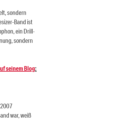
elt, sondern
sizer-Band ist
phon, ein Drill-
inung, sondern
uf seinem Blog
:
s 2007
Band war, weiß