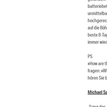
batteriebe
unmittelbar
hochgereck
auf die Bü
beste 8-Ta
immer wied
PS
»How are th
fragen: »Wi
hören Sie 
Michael Sa
„Song des 