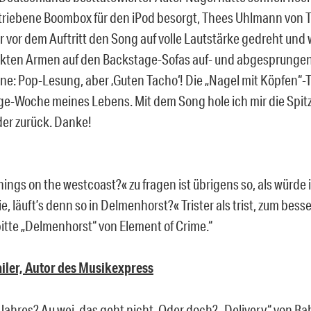
triebene Boombox für den iPod besorgt, Thees Uhlmann von
 vor dem Auftritt den Song auf volle Lautstärke gedreht und wi
ten Armen auf den Backstage-Sofas auf- und abgesprungen
hne: Pop-Lesung, aber ‚Guten Tacho‘! Die „Nagel mit Köpfen“-T
ge-Woche meines Lebens. Mit dem Song hole ich mir die Sp
er zurück. Danke!
ings on the westcoast?« zu fragen ist übrigens so, als würde 
e, läuft’s denn so in Delmenhorst?« Trister als trist, zum bes
bitte „Delmenhorst“ von Element of Crime.“
iler, Autor des Musikexpress
Jahres? Au wei, das geht nicht. Oder doch? „Delivery“ von 