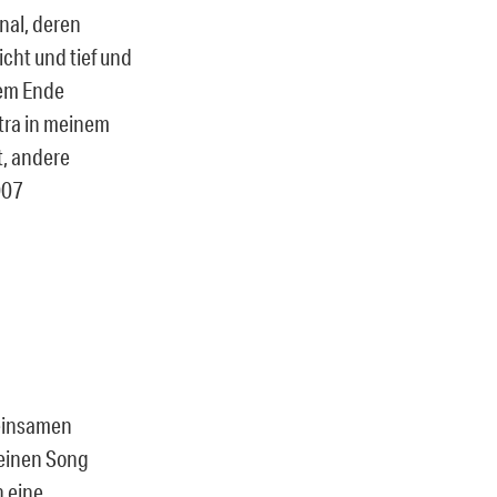
nal, deren
icht und tief und
 dem Ende
ntra in meinem
t, andere
007
meinsamen
einen Song
h eine