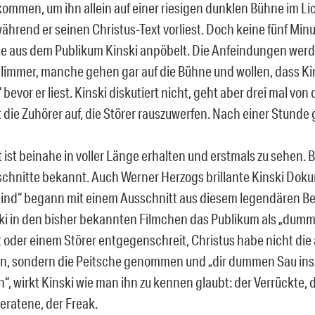
ommen, um ihn allein auf einer riesigen dunklen Bühne im Li
während er seinen Christus-Text vorliest. Doch keine fünf Mi
ste aus dem Publikum Kinski anpöbelt. Die Anfeindungen wer
limmer, manche gehen gar auf die Bühne und wollen, dass Kin
“ bevor er liest. Kinski diskutiert nicht, geht aber drei mal vo
 die Zuhörer auf, die Störer rauszuwerfen. Nach einer Stunde 
t ist beinahe in voller Länge erhalten und erstmals zu sehen. 
schnitte bekannt. Auch Werner Herzogs brillante Kinski Dok
eind“ begann mit einem Ausschnitt aus diesem legendären Berl
i in den bisher bekannten Filmchen das Publikum als „dumm
 oder einem Störer entgegenschreit, Christus habe nicht di
n, sondern die Peitsche genommen und „dir dummen Sau ins
“, wirkt Kinski wie man ihn zu kennen glaubt: der Verrückte, 
eratene, der Freak.