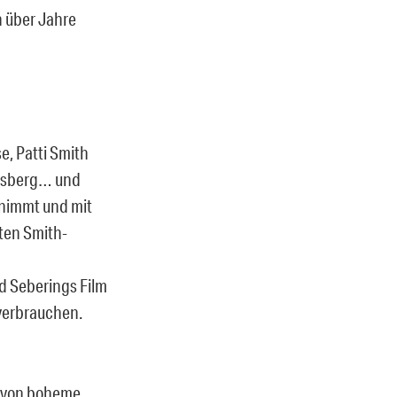
h über Jahre
e, Patti Smith
insberg… und
innimmt und mit
lten Smith-
d Seberings Film
verbrauchen.
en von boheme