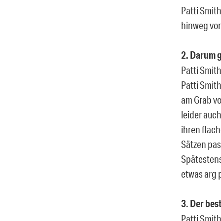
Patti Smit
hinweg von
2. Darum g
Patti Smith
Patti Smith
am Grab vo
leider auch
ihren flac
Sätzen pa
Spätestens
etwas arg 
3. Der be
Patti Smit