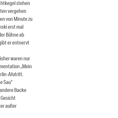
chtkegel stehen
nuten vergehen
den von Minute zu
ski erst mal
n der Bühne ab
gibt er entnervt
Bisher waren nur
umentation „Mein
in-Afutritt.
e Sau“
e andere Backe
 Gesicht
der außer