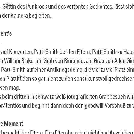
h, Göttin des Punkrock und des vertonten Gedichtes, lässt sic
 der Kamera begleiten.
eht’s
.
 auf Konzerten, Patti Smith bei den Eltern, Patti Smith zu Haus
n William Blake, am Grab von Rimbaud, am Grab von Allen G
 Patti Smith auf einer Antikriegsdemo, die viel zu viel Platz e
hen Plattitüden so gar nicht zu den sonst kunstvoll gedrechse
ssen mag.
 beim dritten in schwarz-weiß fotografierten Grabbesuch wir
prätentiös und beginnt dann doch den goodwill-Vorschuß zu 
ste Moment
h besucht ihre Eltern. Das Elternhaus hat nicht mal Anzeich