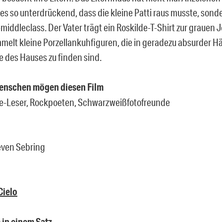
es so unterdrückend, dass die kleine Patti raus musste, sond
middleclass. Der Vater trägt ein Roskilde-T-Shirt zur grauen 
melt kleine Porzellankuhfiguren, die in geradezu absurder H
le des Hauses zu finden sind.
Menschen mögen diesen Film
e-Leser, Rockpoeten, Schwarzweißfotofreunde
teven Sebring
Cielo
m in einem Satz