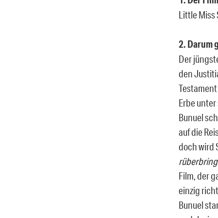
Little Mis
2. Darum g
Der jüngst
den Justiti
Testament 
Erbe unter 
Bunuel sch
auf die Rei
doch wird S
rüberbring
Film, der g
einzig richt
Bunuel sta