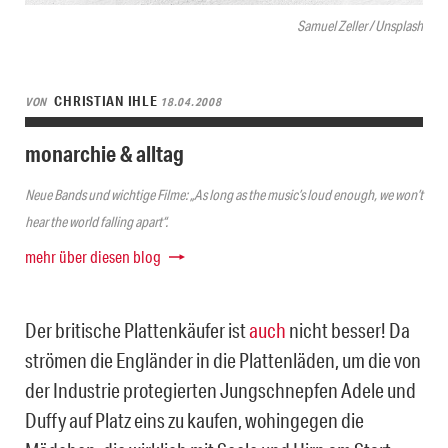
Samuel Zeller / Unsplash
CHRISTIAN IHLE
VON
18.04.2008
monarchie & alltag
Neue Bands und wichtige Filme: „As long as the music’s loud enough, we won’t
hear the world falling apart“.
mehr über diesen blog
Der britische Plattenkäufer ist
auch
nicht besser! Da
strömen die Engländer in die Plattenläden, um die von
der Industrie protegierten Jungschnepfen Adele und
Duffy auf Platz eins zu kaufen, wohingegen die