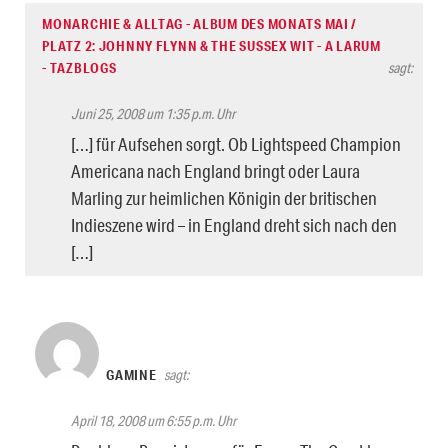
MONARCHIE & ALLTAG - ALBUM DES MONATS MAI /
PLATZ 2: JOHNNY FLYNN & THE SUSSEX WIT - A LARUM
- TAZBLOGS
sagt:
Juni 25, 2008 um 1:35 p.m. Uhr
[…] für Aufsehen sorgt. Ob Lightspeed Champion
Americana nach England bringt oder Laura
Marling zur heimlichen Königin der britischen
Indieszene wird – in England dreht sich nach den
[…]
GAMINE
sagt:
April 18, 2008 um 6:55 p.m. Uhr