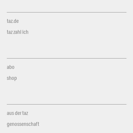
taz.de
taz zahl ich
abo
shop
aus der taz
genossenschaft