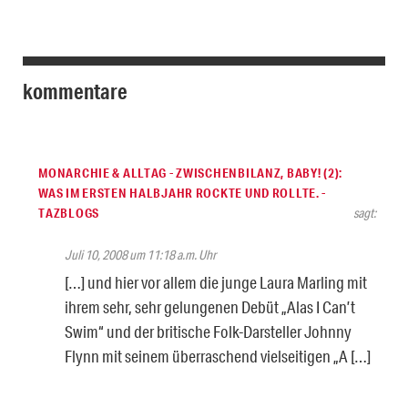
kommentare
MONARCHIE & ALLTAG - ZWISCHENBILANZ, BABY! (2):
WAS IM ERSTEN HALBJAHR ROCKTE UND ROLLTE. -
TAZBLOGS
sagt:
Juli 10, 2008 um 11:18 a.m. Uhr
[…] und hier vor allem die junge Laura Marling mit
ihrem sehr, sehr gelungenen Debüt „Alas I Can’t
Swim“ und der britische Folk-Darsteller Johnny
Flynn mit seinem überraschend vielseitigen „A […]