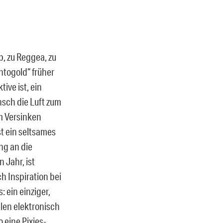
p, zu Reggea, zu
ntogold“ früher
ive ist, ein
sch die Luft zum
em Versinken
st ein seltsames
ng an die
 Jahr, ist
h Inspiration bei
 ein einziger,
llen elektronisch
 eine Pixies-