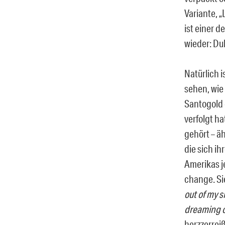
Variante, 
ist einer 
wieder: Du
Natürlich i
sehen, wie
Santogold 
verfolgt ha
gehört – ä
die sich i
Amerikas j
change. Sie
out of my s
dreaming o
herzzerrei