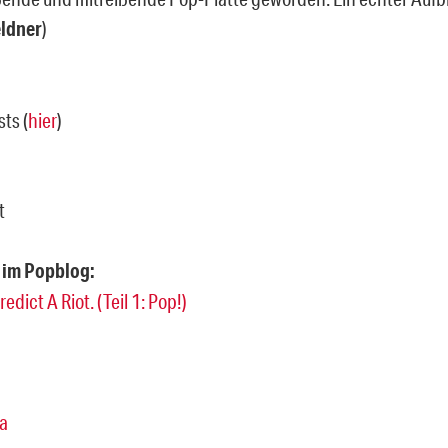
ldner
)
sts (
hier
)
t
 im Popblog:
redict A Riot. (Teil 1: Pop!)
a