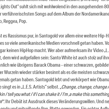
„Lights Out“ suhlt sich mit wohlwolend in den ausgehenden 8
der verführerischsten Songs auf dem Album der Nordamerikan
b, Reggea, Pop.
st es Rassismus pur, in Santogold vor allem eine weitere Hip-
 es so viele amerikanische Medien vorschnell getan haben. Vor
gar keinen HipHop macht. Wer aber aufmerksam ihr Video „L.E
t, dem wird aufgefallen sein: Santo White ist auch stolz auf ih
hnlich wie übrigens Barack Obama – einer schwarzen, gebilde
hrer Wurzeln wieder stärker besinnt als es die meisten schwar
emals getan haben. Santogold lebt und verkörpert wie Obam
 singt es in „L.E.S. Artists“ selbst.
„Change, change, change / 
kin / tell you what / if I can shake it / I’m ‚a make this somethi
f“
. Ihr Debüt ist Ausdruck dieses Veränderungswillen. Und n
ßende und mitreißende Pop-Platte geworden. Ein echter Aufb