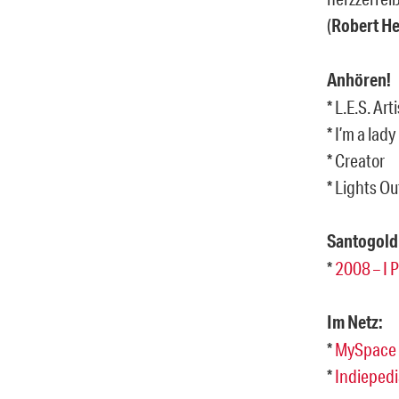
(
Robert He
Anhören!
* L.E.S. Arti
* I’m a lady
* Creator
* Lights Ou
Santogold
*
2008 – I P
Im Netz:
*
MySpace
*
Indiepedi