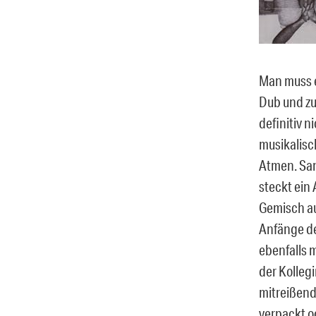
Man muss e
Dub und zu
definitiv n
musikalisc
Atmen. San
steckt ein 
Gemisch au
Anfänge de
ebenfalls m
der Kollegi
mitreißend
verpackt od