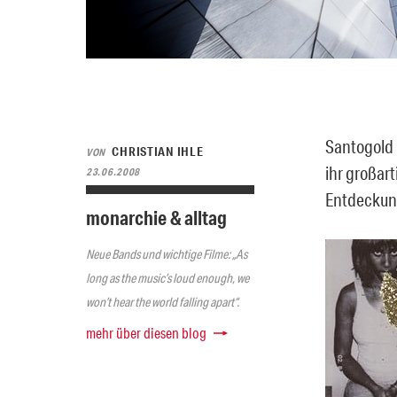
Santogold 
CHRISTIAN IHLE
VON
ihr großar
23.06.2008
Entdeckun
monarchie & alltag
Neue Bands und wichtige Filme: „As
long as the music’s loud enough, we
won’t hear the world falling apart“.
mehr über diesen blog