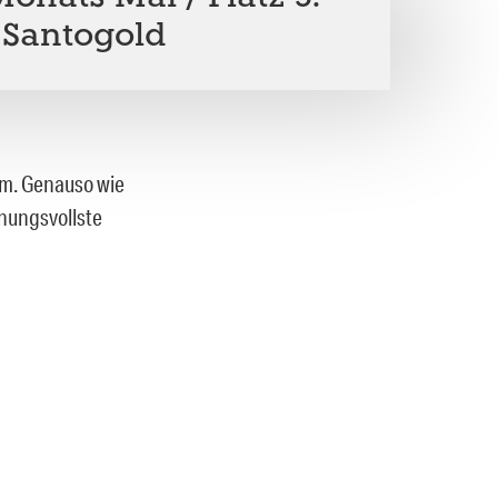
 Santogold
üm. Genauso wie
fnungsvollste