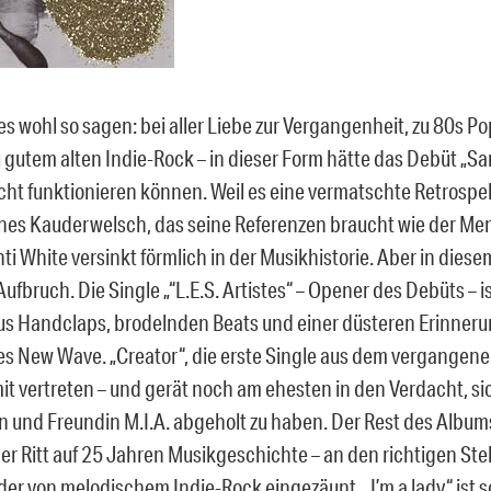
s wohl so sagen: bei aller Liebe zur Vergangenheit, zu 80s Po
 gutem alten Indie-Rock – in dieser Form hätte das Debüt „Sa
icht funktionieren können. Weil es eine vermatschte Retrospekt
hes Kauderwelsch, das seine Referenzen braucht wie der Men
ti White versinkt förmlich in der Musikhistorie. Aber in dies
Aufbruch. Die Single „“L.E.S. Artistes“ – Opener des Debüts – i
s Handclaps, brodelnden Beats und einer düsteren Erinneru
s New Wave. „Creator“, die erste Single aus dem vergangenen
it vertreten – und gerät noch am ehesten in den Verdacht, sic
n und Freundin M.I.A. abgeholt zu haben. Der Rest des Albums:
er Ritt auf 25 Jahren Musikgeschichte – an den richtigen Ste
er von melodischem Indie-Rock eingezäunt. „I’m a lady“ ist so