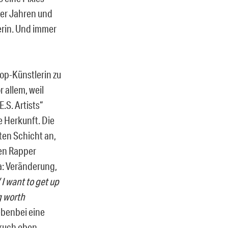
0er Jahren und
erin. Und immer
Hop-Künstlerin zu
 allem, weil
.S. Artists“
re Herkunft. Die
ten Schicht an,
zen Rapper
a: Veränderung,
I want to get up
ng worth
ebenbei eine
ruch eben.