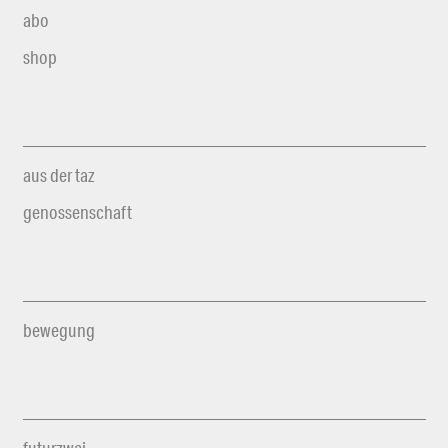
abo
shop
aus der taz
genossenschaft
bewegung