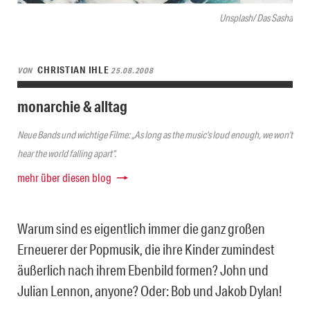
Unsplash/ Das Sasha
CHRISTIAN IHLE
VON
25.08.2008
monarchie & alltag
Neue Bands und wichtige Filme: „As long as the music’s loud enough, we won’t
hear the world falling apart“.
mehr über diesen blog
Warum sind es eigentlich immer die ganz großen
Erneuerer der Popmusik, die ihre Kinder zumindest
äußerlich nach ihrem Ebenbild formen? John und
Julian Lennon, anyone? Oder: Bob und Jakob Dylan!