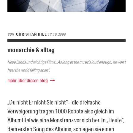
CHRISTIAN IHLE
VON
17.10.2008
monarchie & alltag
Neue Bands und wichtige Filme: „As long as the music’s loud enough, we won’t
hear the world falling apart“.
mehr über diesen blog
„Du nicht Er nicht Sie nicht“ – die dreifache
Verweigerung tragen 1000 Robota also gleich im
Albumtitel wie eine Monstranz vor sich her. In „Heute“,
dem ersten Song des Albums, schlagen sie einen