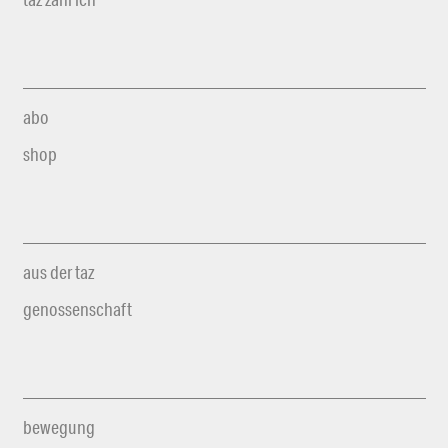
abo
shop
aus der taz
genossenschaft
bewegung