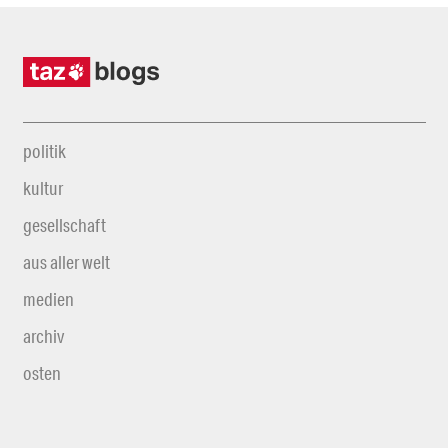
politik
kultur
gesellschaft
aus aller welt
medien
archiv
osten