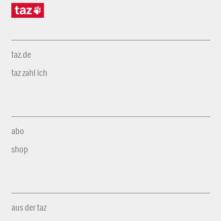
taz.de
taz zahl ich
abo
shop
aus der taz