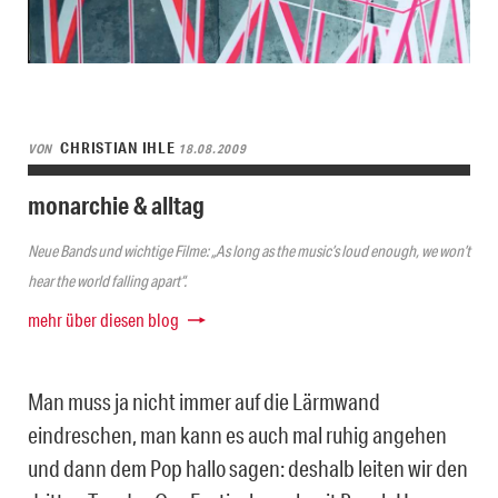
CHRISTIAN IHLE
VON
18.08.2009
monarchie & alltag
Neue Bands und wichtige Filme: „As long as the music’s loud enough, we won’t
hear the world falling apart“.
mehr über diesen blog
Man muss ja nicht immer auf die Lärmwand
eindreschen, man kann es auch mal ruhig angehen
und dann dem Pop hallo sagen: deshalb leiten wir den