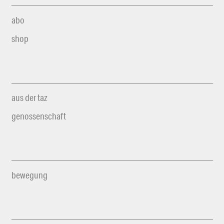
abo
shop
aus der taz
genossenschaft
bewegung