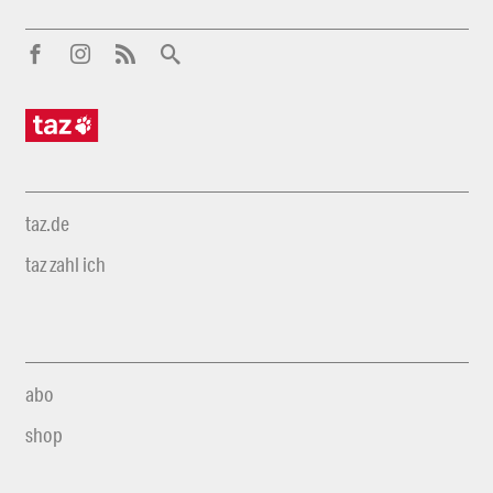
taz.de
taz zahl ich
abo
shop