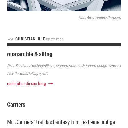
Foto: Alvaro Pinot / Unsplash
CHRISTIAN IHLE
VON
20.08.2009
monarchie & alltag
Neue Bands und wichtige Filme: „As long as the music’s loud enough, we won’t
hear the world falling apart“.
mehr über diesen blog
Carriers
Mit „Carriers“ traf das Fantasy Film Fest eine mutige