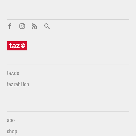
taz.de
taz zahl ich
abo
shop