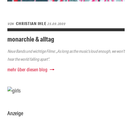
CHRISTIAN IHLE
VON
25.09.2009
monarchie & alltag
Neue Bands und wichtige Filme: „As long as the music’s loud enough, we won’t
hear the world falling apart“.
mehr über diesen blog
Anzeige