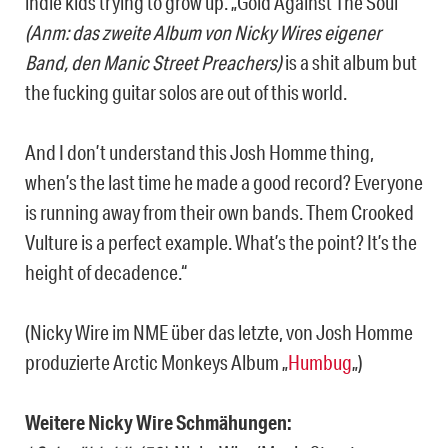
indie kids trying to grow up. „Gold Against The Soul“
(Anm: das zweite Album von Nicky Wires eigener
Band, den Manic Street Preachers)
is a shit album but
the fucking guitar solos are out of this world.
And I don’t understand this Josh Homme thing,
when’s the last time he made a good record?
Everyone
is running away from their own bands. Them Crooked
Vulture is a perfect example. What’s the point? It’s the
height of decadence.“
(Nicky Wire im NME über das letzte, von Josh Homme
produzierte Arctic Monkeys Album „
Humbug
„)
Weitere Nicky Wire Schmähungen: