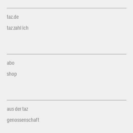
taz.de
taz zahl ich
abo
shop
aus der taz
genossenschaft