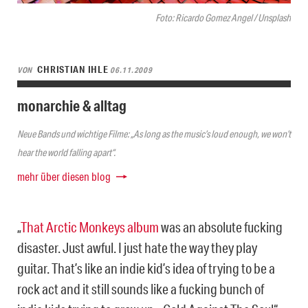
Foto: Ricardo Gomez Angel / Unsplash
CHRISTIAN IHLE
VON
06.11.2009
monarchie & alltag
Neue Bands und wichtige Filme: „As long as the music’s loud enough, we won’t
hear the world falling apart“.
mehr über diesen blog
„
That Arctic Monkeys album
was an absolute fucking
disaster. Just awful. I just hate the way they play
guitar. That’s like an indie kid’s idea of trying to be a
rock act and it still sounds like a fucking bunch of