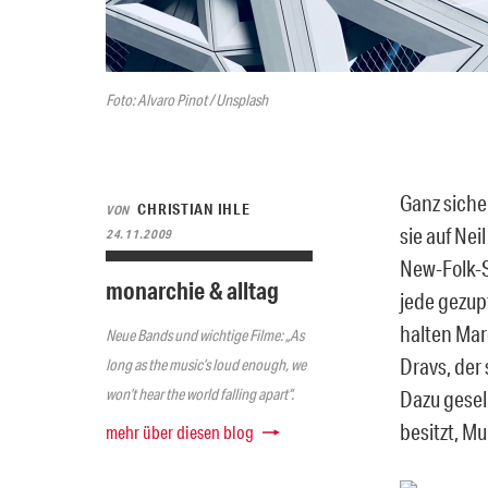
Foto: Alvaro Pinot / Unsplash
Ganz siche
CHRISTIAN IHLE
VON
sie auf Ne
24.11.2009
New-Folk-S
monarchie & alltag
jede gezupf
halten Mar
Neue Bands und wichtige Filme: „As
Dravs, der
long as the music’s loud enough, we
won’t hear the world falling apart“.
Dazu gesel
besitzt, M
mehr über diesen blog