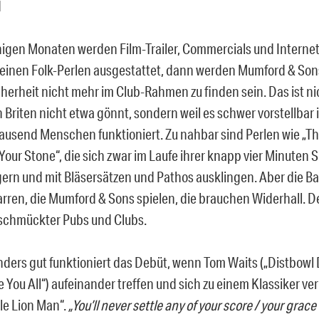
enigen Monaten werden Film-Trailer, Commercials und Internet
kleinen Folk-Perlen ausgestattet, dann werden Mumford & Son
cherheit nicht mehr im Club-Rahmen zu finden sein. Das ist ni
Briten nicht etwa gönnt, sondern weil es schwer vorstellbar i
tausend Menschen funktioniert. Zu nahbar sind Perlen wie „T
Your Stone“, die sich zwar im Laufe ihrer knapp vier Minuten S
gern und mit Bläsersätzen und Pathos ausklingen. Aber die Ba
arren, die Mumford & Sons spielen, die brauchen Widerhall. D
eschmückter Pubs und Clubs.
ders gut funktioniert das Debüt, wenn Tom Waits („Distbowl
ve You All“) aufeinander treffen und sich zu einem Klassiker v
tle Lion Man“.
„You’ll never settle any of your score / your grace