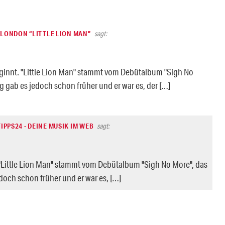
 LONDON “LITTLE LION MAN”
sagt:
eginnt. "Little Lion Man" stammt vom Debütalbum "Sigh No
g gab es jedoch schon früher und er war es, der […]
PPS24 - DEINE MUSIK IM WEB
sagt:
 "Little Lion Man" stammt vom Debütalbum "Sigh No More", das
doch schon früher und er war es, […]