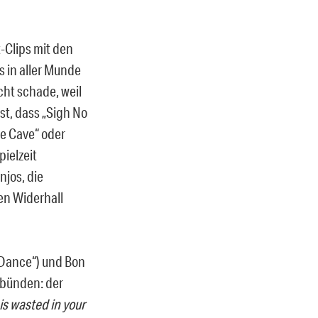
-Clips mit den
s in aller Munde
cht schade, weil
st, dass „Sigh No
he Cave“ oder
pielzeit
njos, die
en Widerhall
 Dance“) und Bon
erbünden: der
 is wasted in your