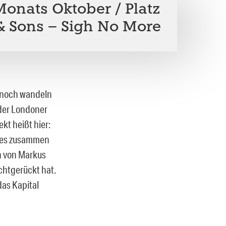
onats Oktober / Platz
& Sons – Sigh No More
 noch wandeln
 der Londoner
t heißt hier:
Alles zusammen
n von Markus
chtgerückt hat.
das Kapital