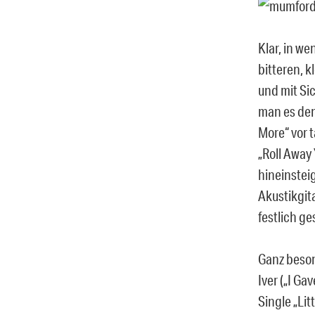
Klar, in w
bitteren, 
und mit Si
man es den 
More“ vor 
„Roll Away 
hineinstei
Akustikgit
festlich g
Ganz beson
Iver („I Ga
Single „Lit