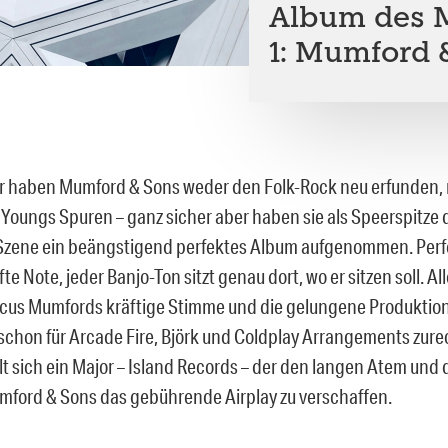
Album des M
1: Mumford 
r haben Mumford & Sons weder den Folk-Rock neu erfunden,
il Youngs Spuren – ganz sicher aber haben sie als Speerspitze
zene ein beängstigend perfektes Album aufgenommen. Perfek
te Note, jeder Banjo-Ton sitzt genau dort, wo er sitzen soll. 
cus Mumfords kräftige Stimme und die gelungene Produktio
 schon für Arcade Fire, Björk und Coldplay Arrangements zure
lt sich ein Major – Island Records – der den langen Atem und 
umford & Sons das gebührende Airplay zu verschaffen.