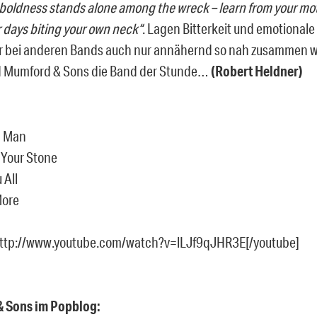
r boldness stands alone among the wreck – learn from your mot
 days biting your own neck“
. Lagen Bitterkeit und emotional
r bei anderen Bands auch nur annähernd so nah zusammen w
d Mumford & Sons die Band der Stunde…
(Robert Heldner)
on Man
 Your Stone
 All
More
http://www.youtube.com/watch?v=lLJf9qJHR3E[/youtube]
 Sons im Popblog: