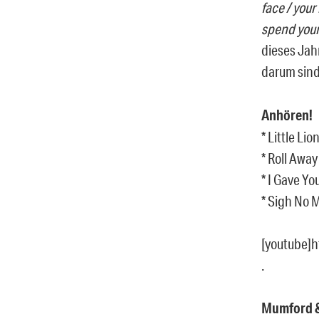
face / you
spend your
dieses Jah
darum sin
Anhören!
* Little Li
* Roll Away
* I Gave You
* Sigh No 
[youtube]
.
Mumford &