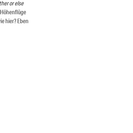
her or else
e Höhenflüge
ie hier? Eben