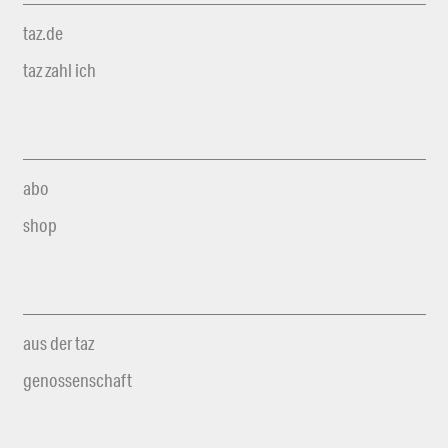
taz.de
taz zahl ich
abo
shop
aus der taz
genossenschaft