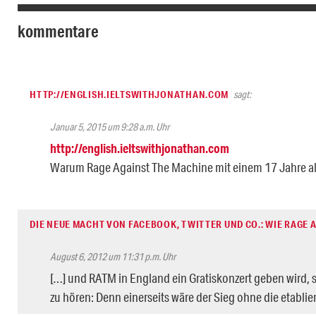
kommentare
HTTP://ENGLISH.IELTSWITHJONATHAN.COM
sagt:
Januar 5, 2015 um 9:28 a.m. Uhr
http://english.ieltswithjonathan.com
Warum Rage Against The Machine mit einem 17 Jahre alt
DIE NEUE MACHT VON FACEBOOK, TWITTER UND CO.: WIE RAGE 
August 6, 2012 um 11:31 p.m. Uhr
[…] und RATM in England ein Gratiskonzert geben wird, 
zu hören: Denn einerseits wäre der Sieg ohne die etabli