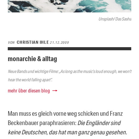
Unsplash/ Das Sasha
CHRISTIAN IHLE
VON
21.12.2009
monarchie & alltag
Neue Bands und wichtige Filme: „As long as the music’s loud enough, we won’t
hear the world falling apart“.
mehr über diesen blog
Man muss es gleich vorne weg schicken und Franz
Beckenbauer paraphrasieren:
Die Engländer sind
keine Deutschen, das hat man ganz genau gesehen.