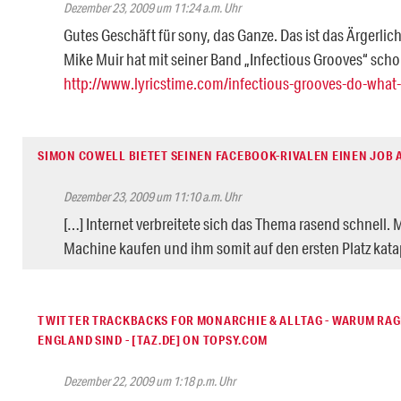
Dezember 23, 2009 um 11:24 a.m. Uhr
Gutes Geschäft für sony, das Ganze. Das ist das Ärgerlic
Mike Muir hat mit seiner Band „Infectious Grooves“ sch
http://www.lyricstime.com/infectious-grooves-do-what-i-
SIMON COWELL BIETET SEINEN FACEBOOK-RIVALEN EINEN JOB AN
Dezember 23, 2009 um 11:10 a.m. Uhr
[…] Internet verbreitete sich das Thema rasend schnell. 
Machine kaufen und ihm somit auf den ersten Platz katap
TWITTER TRACKBACKS FOR MONARCHIE & ALLTAG - WARUM RAGE
ENGLAND SIND - [TAZ.DE] ON TOPSY.COM
Dezember 22, 2009 um 1:18 p.m. Uhr