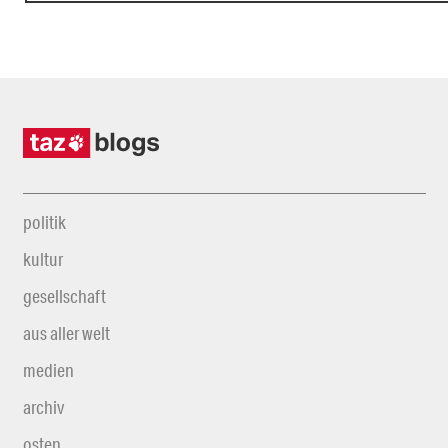
politik
kultur
gesellschaft
aus aller welt
medien
archiv
osten