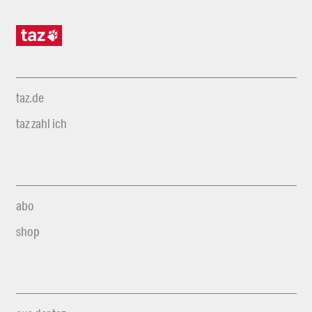
taz.de
taz zahl ich
abo
shop