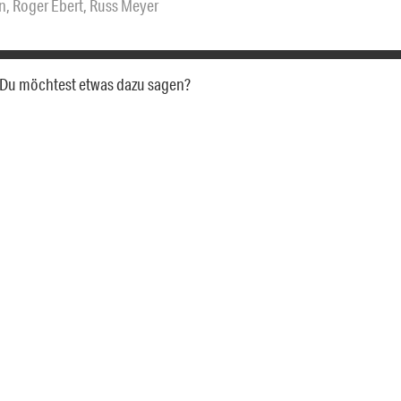
n
,
Roger Ebert
,
Russ Meyer
a. Du möchtest etwas dazu sagen?