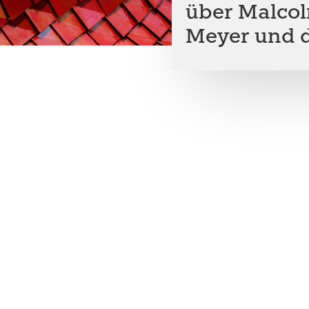
über Malcol
Meyer und di