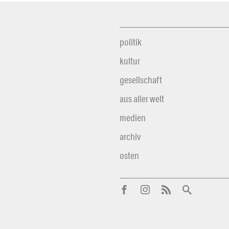
politik
kultur
gesellschaft
aus aller welt
medien
archiv
osten