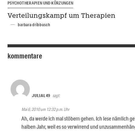
PSYCHOTHERAPIEN UND KÜRZUNGEN
Verteilungskampf um Therapien
barbara dribbusch
kommentare
JULIAL49
sagt:
Mai 6, 2010 um 12:32 p.m. Uhr
Ah, da werde ich mal stöbern gehen. Ich lese nämlich g
halben Jahr, weil es so verwirrend und unzusammenhän