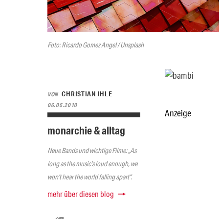
Foto: Ricardo Gomez Angel / Unsplash
CHRISTIAN IHLE
VON
06.05.2010
Anzeige
monarchie & alltag
Neue Bands und wichtige Filme: „As
long as the music’s loud enough, we
won’t hear the world falling apart“.
mehr über diesen blog