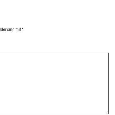
lder sind mit
*