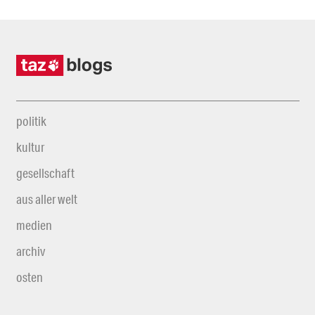
politik
kultur
gesellschaft
aus aller welt
medien
archiv
osten