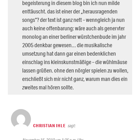
begeisterung in diesem blog bin ich nun milde
enttäuscht. das ist einer der „herausragenden
songs“? der text ist ganz nett – wenngleich ja nun
auch keine offenbarung: wäre auch als genervter
monolog an einer berliner würstchenbude im jahr
2005 denkbar gewesen… die musikalische
umsetzung hat dann gar einen bedenklichen
einschlag ins kleinskunstmäßige – die wühlmäuse
lassen grüßen. ohne den nörgler spielen zu wollen,
erschließt sich mir nicht ganz, warum man dies ein
zweites mal hören sollte.
CHRISTIAN IHLE
sagt:
November 15, 2010 um 1:35 p.m. Uhr