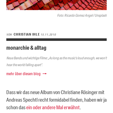
Foto: Ricardo Gomez Angel / Unsplash
CHRISTIAN IHLE
VON
15.11.2010
monarchie & alltag
Neue Bands und wichtige Filme: „As long as the music’s loud enough, we won’t
hear the world falling apart“.
mehr über diesen blog
Dass wir das neue Album von Christiane Rösinger mit
Andreas Spechtl recht formidabel finden, haben wir ja
schon das
ein oder andere Mal erwähnt
.