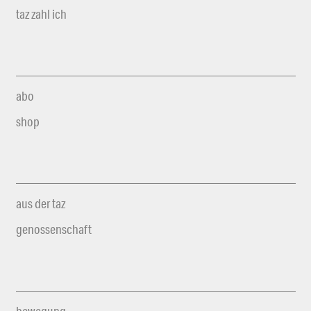
taz zahl ich
abo
shop
aus der taz
genossenschaft