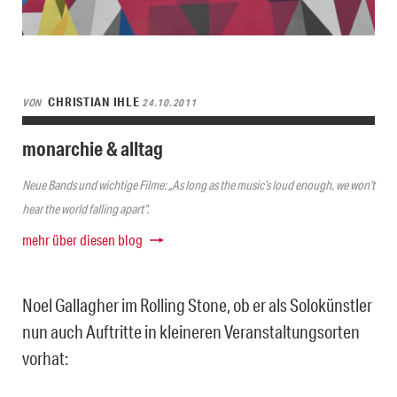
CHRISTIAN IHLE
VON
24.10.2011
monarchie & alltag
Neue Bands und wichtige Filme: „As long as the music’s loud enough, we won’t
hear the world falling apart“.
mehr über diesen blog
Noel Gallagher im Rolling Stone, ob er als Solokünstler
nun auch Auftritte in kleineren Veranstaltungsorten
vorhat: