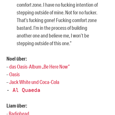
comfort zone. I have no fucking intention of
stepping outside of mine. Not for no fucker.
That’s fucking gone! Fucking comfort zone
bastard. I’m in the process of building
another one and believe me, I won’t be
stepping outside of this one.“
Noel über:
–
das Oasis-Album „Be Here Now“
–
Oasis
–
Jack White und Coca-Cola
-
Al Quaeda
Liam über:
-
Radiohead