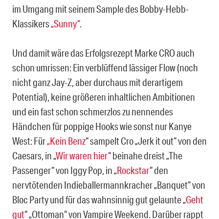
im Umgang mit seinem Sample des Bobby-Hebb-
Klassikers
„Sunny“
.
Und damit wäre das Erfolgsrezept Marke CRO auch
schon umrissen: Ein verblüffend lässiger Flow (noch
nicht ganz Jay-Z, aber durchaus mit derartigem
Potential), keine größeren inhaltlichen Ambitionen
und ein fast schon schmerzlos zu nennendes
Händchen für poppige Hooks wie sonst nur Kanye
West: Für
„Kein Benz
“ sampelt Cro „Jerk it out“ von den
Caesars, in „
Wir waren hier
“ beinahe dreist „The
Passenger“ von Iggy Pop, in „
Rockstar
“ den
nervtötenden Indieballermannkracher „Banquet“ von
Bloc Party und für das wahnsinnig gut gelaunte „
Geht
gut
“ „Ottoman“ von Vampire Weekend. Darüber rappt