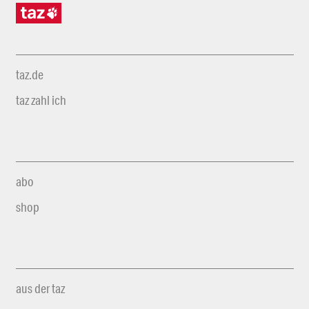
taz.de
taz zahl ich
abo
shop
aus der taz