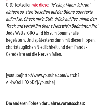
CRO Textzeilen
wie diese
:
“Is’ okay, Mann, ich rap’
einfach so, steh’ besoffen auf der Bühne oder texte
auf’m Klo. Check mir’n Stift, drück auf Rec, nimm den
Track und verteil ihn über’s Netz wie’n Badminton Pro”
Jede Wette: CRO wird bis zum Sommer alle
begeistern. Und spätestens dann mit dieser hippen,
chartstauglichen Niedlichkeit und dem Panda-
Gerede irre auf die Nerven fallen.
[youtube]http://www.youtube.com/watch?
v=4wOoLLDXbDY[/youtube]
Die anderen Folgen der Jahresvorausschau: