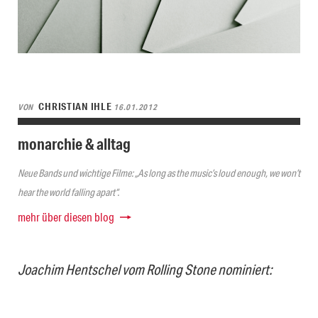
CHRISTIAN IHLE
VON
16.01.2012
monarchie & alltag
Neue Bands und wichtige Filme: „As long as the music’s loud enough, we won’t
hear the world falling apart“.
mehr über diesen blog
Joachim Hentschel vom Rolling Stone nominiert: