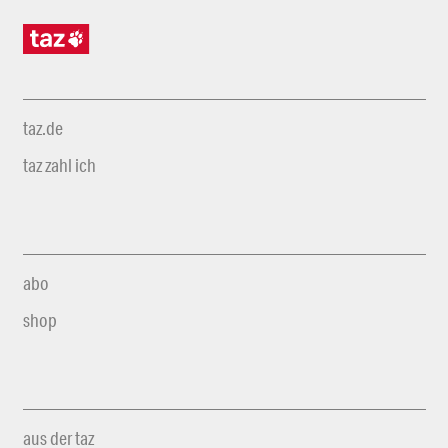
taz.de
taz zahl ich
abo
shop
aus der taz