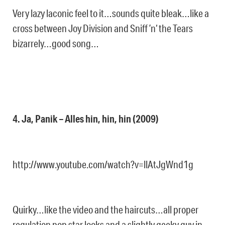
Very lazy laconic feel to it…sounds quite bleak…like a
cross between Joy Division and Sniff ’n‘ the Tears
bizarrely…good song…
4. Ja, Panik – Alles hin, hin, hin (2009)
http://www.youtube.com/watch?v=llAtJgWnd1g
Quirky…like the video and the haircuts…all proper
regulation pop star looks and a slightly geeky guy in