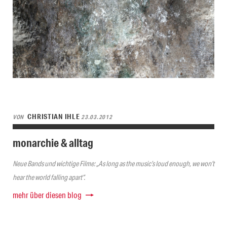
CHRISTIAN IHLE
VON
23.03.2012
monarchie & alltag
Neue Bands und wichtige Filme: „As long as the music’s loud enough, we won’t
hear the world falling apart“.
mehr über diesen blog