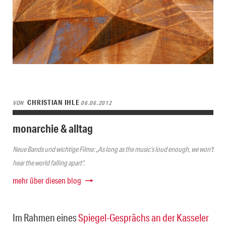
CHRISTIAN IHLE
VON
06.06.2012
monarchie & alltag
Neue Bands und wichtige Filme: „As long as the music’s loud enough, we won’t
hear the world falling apart“.
mehr über diesen blog
Im Rahmen eines
Spiegel-Gesprächs an der Kasseler