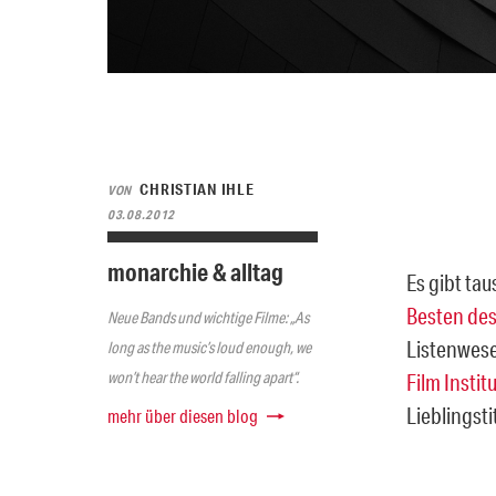
CHRISTIAN IHLE
VON
03.08.2012
monarchie & alltag
Es gibt ta
Besten des
Neue Bands und wichtige Filme: „As
Listenwese
long as the music’s loud enough, we
won’t hear the world falling apart“.
Film Instit
Lieblingst
mehr über diesen blog