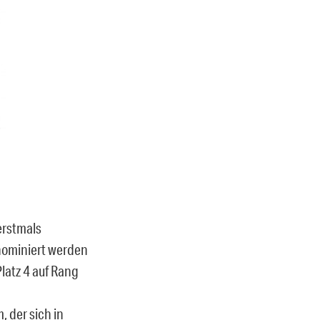
erstmals
nominiert werden
latz 4 auf Rang
 der sich in