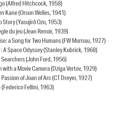
tigo (Alfred Hitchcock, 1958)
izen Kane (Orson Welles, 1941)
yo Story (Yasujirô Ozu, 1953)
Règle du jeu (Jean Renoir, 1939)
nrise: a Song for Two Humans (FW Murnau, 1927)
01: A Space Odyssey (Stanley Kubrick, 1968)
he Searchers (John Ford, 1956)
an with a Movie Camera (Dziga Vertov, 1929)
e Passion of Joan of Arc (CT Dreyer, 1927)
½ (Federico Fellini, 1963)