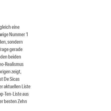
gleich eine
 ewige Nummer 1
rden, sondern
frage gerade
n den beiden
Neo-Realismus
rigen zeigt,
st De Sicas
r aktuellen Liste
Top-Ten-Liste aus
der besten Zehn