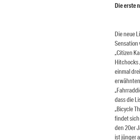
Die erste 
Die neue L
Sensation 
„Citizen K
Hitchocks 
einmal dre
erwähnten 
„Fahrraddi
dass die Li
„Bicycle Th
findet sich
den 20er J
ist jünger