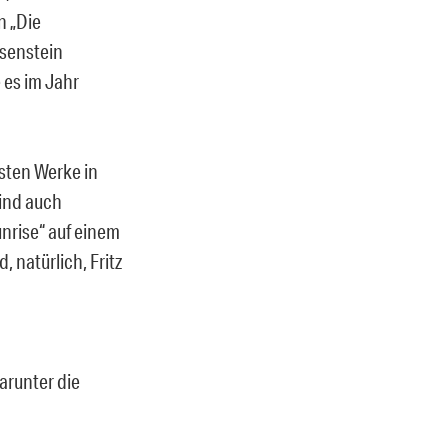
n „Die
isenstein
 es im Jahr
esten Werke in
sind auch
nrise“ auf einem
 natürlich, Fritz
arunter die