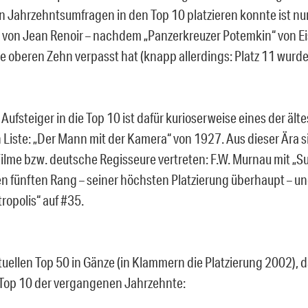
en Jahrzehntsumfragen in den Top 10 platzieren konnte ist nu
“ von Jean Renoir – nachdem „Panzerkreuzer Potemkin“ von E
ie oberen Zehn verpasst hat (knapp allerdings: Platz 11 wurde
Aufsteiger in die Top 10 ist dafür kurioserweise eines der ält
 Liste: „Der Mann mit der Kamera“ von 1927. Aus dieser Ära 
ilme bzw. deutsche Regisseure vertreten: F.W. Murnau mit „Su
n fünften Rang – seiner höchsten Platzierung überhaupt – und,
ropolis“ auf #35.
tuellen Top 50 in Gänze (in Klammern die Platzierung 2002), d
 Top 10 der vergangenen Jahrzehnte: