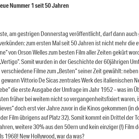
neue Nummer 1 seit 50 Jahren
iste, am gestrigen Donnerstag veröffentlicht, darf dann auch 
verkünden: zum ersten Mal seit 50 Jahren ist nicht mehr die
ane“ von Orson Welles zum besten Film aller Zeiten gekürt wo
„Vertigo“. Somit wurden in der Geschichte der 60jährigen Um
i verschiedene Filme zum „Besten“ seiner Zeit gewählt: nebe
gewann Vittorio De Sicas zentrales Werk des italienischen 
ebe“ die erste Ausgabe der Umfrage im Jahr 1952 – was im Üb
sten früher bei weitem nicht so vergangenheitsfixiert waren, i
ieves“ doch erst vier Jahre zuvor in die Kinos gekommen (in de
 der Film übrigens auf Platz 32). Somit kommt ein Drittel der 
ahren, weitere 30% aus den 50ern und kein einziger (!) Film 
 als 1968! New Hollywood, war da was?