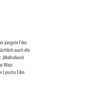
er jüngste Film
sächlich auch die
: „Mulholland
ar Wais
er Lynchs Film