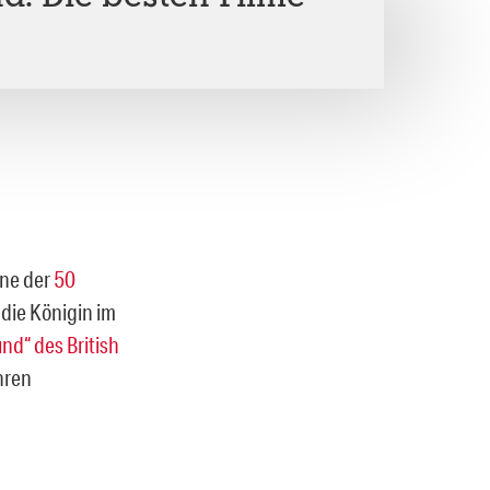
ine der
50
 die Königin im
nd“ des British
hren