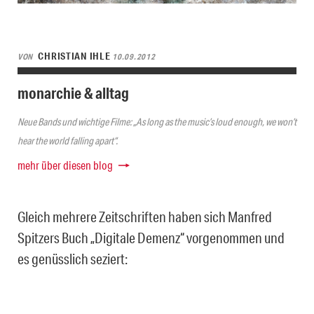
CHRISTIAN IHLE
VON
10.09.2012
monarchie & alltag
Neue Bands und wichtige Filme: „As long as the music’s loud enough, we won’t
hear the world falling apart“.
mehr über diesen blog
Gleich mehrere Zeitschriften haben sich Manfred
Spitzers Buch „Digitale Demenz“ vorgenommen und
es genüsslich seziert: