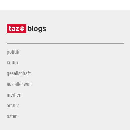
politik
kultur
gesellschaft
aus aller welt
medien
archiv
osten