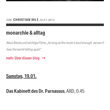
CHRISTIAN IHLE
VON
20.01.2013
monarchie & alltag
Neue Bands und wichtige Filme: „As long as the music’s loud enough, we won’t
hear the world falling apart“.
mehr über diesen blog
Samstag, 19.01.
Das Kabinett des Dr. Parnassus
, ARD, 0.45