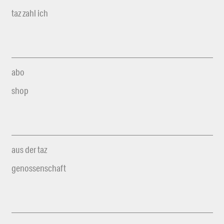
taz zahl ich
abo
shop
aus der taz
genossenschaft