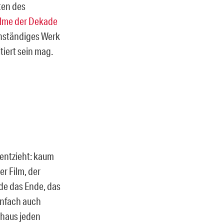
ten des
ilme der Dekade
genständiges Werk
tiert sein mag.
 entzieht: kaum
er Film, der
ade das Ende, das
einfach auch
chaus jeden