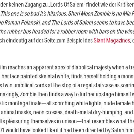
 der keinen Zugang zu „Lords Of Salem“ findet wie der Kritike
„This one is so bad it’s hilarious. Sheri Moon Zombie is no Mia
no Roman Polanski, and The Lords of Salem seems to have be
the rubber bus headed for a rubber room with bars on the win
ch eindeutig auf der Seite zum Beispiel des
Slant Magazines
,
film reaches an apparent apex of diabolical majesty when a t
, her face painted skeletal white, finds herself holding a mon
’s twin umbilical cords at the stop of a regal staircase as soari
mazingly, Zombie then finds a way to further upstage himself 
stic montage finale—all scorching white lights, nude female 
 animal masks, neon crosses, death-metal dry-humping, and
ffs pleasuring themselves in unison—that resembles what th
01 would have looked like if it had been directed by Satan himse