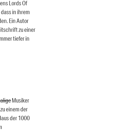
ens Lords Of
 dass in ihrem
en. Ein Autor
tschrift zu einer
mmer tiefer in
alige
Musiker
 zu einem der
Haus der 1000
m