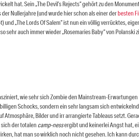
ickelt hat. Sein „The Devil’s Rejects“ gehört zu den Monumen
 der Nullerjahre (und wurde hier schon als einer der
besten F
t) und „The Lords Of Salem“ ist nun ein völlig verrücktes, ei
so sehr auch immer wieder „Rosemaries Baby“ von Polanski zi
fasziniert, wie sehr sich Zombie den Mainstream-Erwartungen
 billigen Schocks, sondern ein sehr langsam sich entwickelnd
uf Atmosphäre, Bilder und irr arrangierte Tableaus setzt. Ger
n sich der totalen
camp-ness
ergibt und keinerlei Angst hat, 
wirken, hat man so wirklich noch nicht gesehen. Ich kann dur