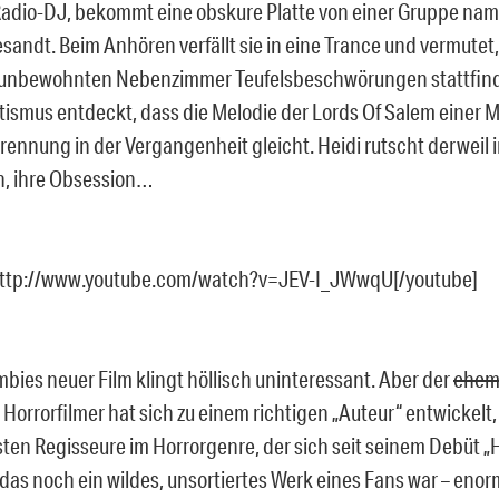
 Radio-DJ, bekommt eine obskure Platte von einer Gruppe nam
sandt. Beim Anhören verfällt sie in eine Trance und vermutet,
 unbewohnten Nebenzimmer Teufelsbeschwörungen stattfind
tismus entdeckt, dass die Melodie der Lords Of Salem einer Mi
ennung in der Vergangenheit gleicht. Heidi rutscht derweil i
n, ihre Obsession…
http://www.youtube.com/watch?v=JEV-I_JWwqU[/youtube]
mbies neuer Film klingt höllisch uninteressant. Aber der
ehem
 Horrorfilmer hat sich zu einem richtigen „Auteur“ entwickelt,
en Regisseure im Horrorgenre, der sich seit seinem Debüt „
 das noch ein wildes, unsortiertes Werk eines Fans war – enor