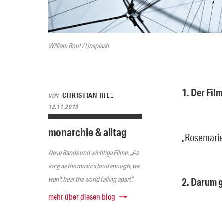
William Bout / Unsplash
1. Der Film
CHRISTIAN IHLE
VON
12.11.2013
monarchie & alltag
„Rosemarie
Neue Bands und wichtige Filme: „As
long as the music’s loud enough, we
won’t hear the world falling apart“.
2. Darum g
mehr über diesen blog