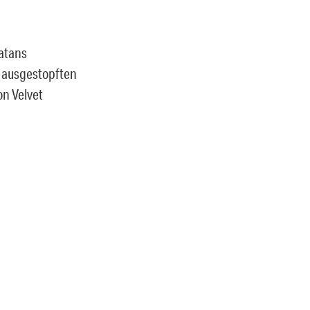
Satans
, ausgestopften
on Velvet