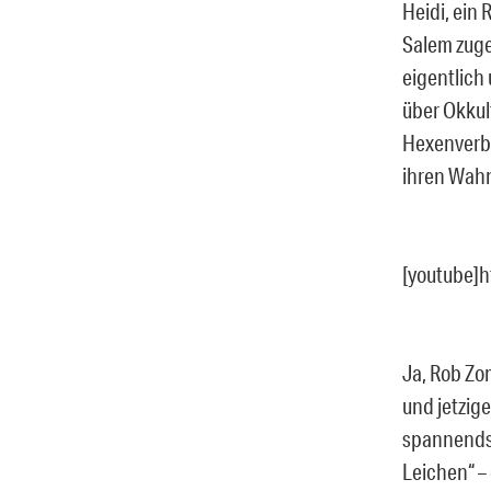
Heidi, ein
Salem zuge
eigentlich
über Okkul
Hexenverbr
ihren Wah
[youtube]
Ja, Rob Zo
und jetzige
spannendst
Leichen“ –