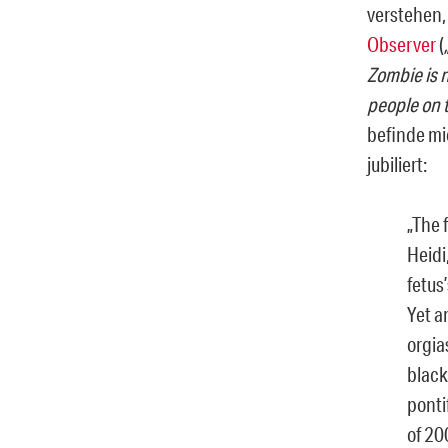
verstehen,
Observer
(
Zombie is 
people on 
befinde mi
jubiliert:
„The 
Heidi
fetus
Yet a
orgia
black
ponti
of 20