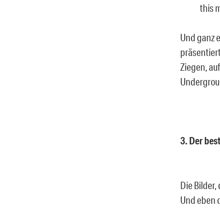
this 
Und ganz e
präsentier
Ziegen, au
Underground
3. Der be
Die Bilder, 
Und eben d