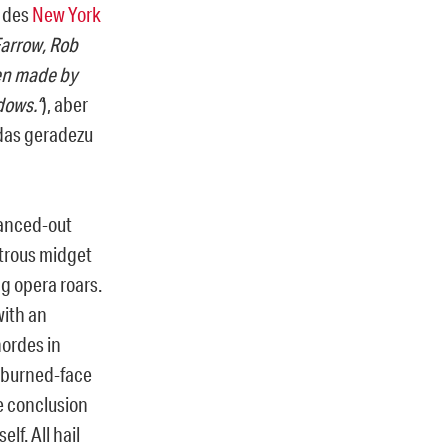
r des
New York
 Farrow, Rob
en made by
dows.“
), aber
 das geradezu
ranced-out
strous midget
ng opera roars.
with an
hordes in
 burned-face
e conclusion
lf. All hail