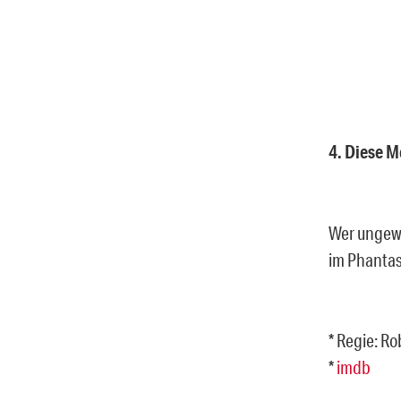
4. Diese 
Wer ungewö
im Phanta
* Regie: R
*
imdb