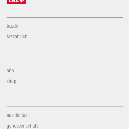
taz.de
taz zahl ich
abo
shop
aus der taz
genossenschaft