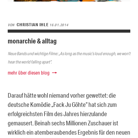
CHRISTIAN IHLE
VON
16.01.2014
monarchie & alltag
Neue Bands und wichtige Filme: „As long as the music’s loud enough, we won’t
hear the world falling apart“.
mehr über diesen blog
Darauf hätte wohl niemand vorher gewettet: die
deutsche Komödie „Fack Ju Göhte“ hat sich zum
erfolgreichsten Film des Jahres hierzulande
gemausert. Beinah sechs Millionen Zuschauer ist
wirklich ein atemberaubendes Ergebnis für den neuen