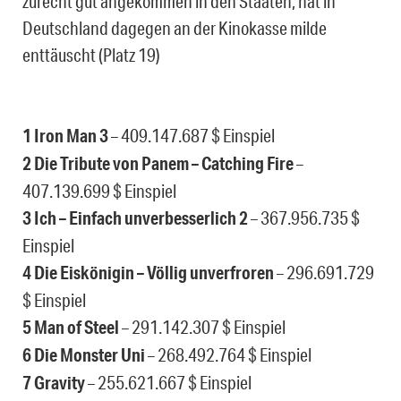
zurecht gut angekommen in den Staaten, hat in
Deutschland dagegen an der Kinokasse milde
enttäuscht (Platz 19)
1 Iron Man 3
– 409.147.687 $ Einspiel
2 Die Tribute von Panem – Catching Fire
–
407.139.699 $ Einspiel
3 Ich – Einfach unverbesserlich 2
– 367.956.735 $
Einspiel
4 Die Eiskönigin – Völlig unverfroren
– 296.691.729
$ Einspiel
5 Man of Steel
– 291.142.307 $ Einspiel
6 Die Monster Uni
– 268.492.764 $ Einspiel
7 Gravity
– 255.621.667 $ Einspiel