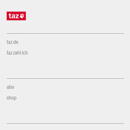
taz.de
taz zahl ich
abo
shop