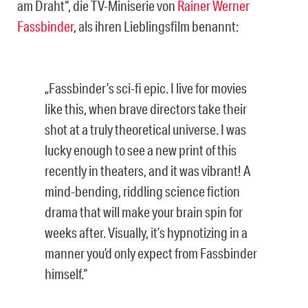
am Draht“, die TV-Miniserie von
Rainer Werner
Fassbinder
, als ihren Lieblingsfilm benannt:
„Fassbinder’s sci-fi epic. I live for movies
like this, when brave directors take their
shot at a truly theoretical universe. I was
lucky enough to see a new print of this
recently in theaters, and it was vibrant! A
mind-bending, riddling science fiction
drama that will make your brain spin for
weeks after. Visually, it’s hypnotizing in a
manner you’d only expect from Fassbinder
himself.“