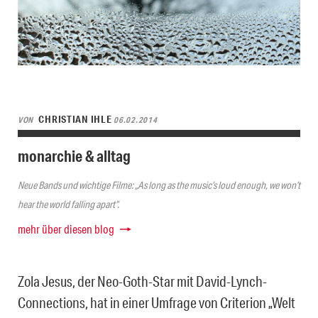
CHRISTIAN IHLE
VON
06.02.2014
monarchie & alltag
Neue Bands und wichtige Filme: „As long as the music’s loud enough, we won’t
hear the world falling apart“.
mehr über diesen blog
Zola Jesus, der Neo-Goth-Star mit David-Lynch-
Connections, hat in einer Umfrage von Criterion „Welt