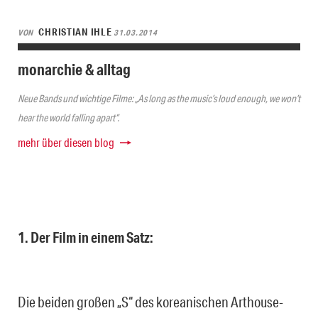
CHRISTIAN IHLE
VON
31.03.2014
monarchie & alltag
Neue Bands und wichtige Filme: „As long as the music’s loud enough, we won’t
hear the world falling apart“.
mehr über diesen blog
1. Der Film in einem Satz:
Die beiden großen „S“ des koreanischen Arthouse-