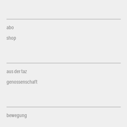
abo
shop
aus der taz
genossenschaft
bewegung