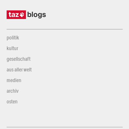
politik
kultur
gesellschaft
aus aller welt
medien
archiv
osten