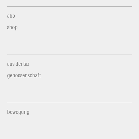
abo
shop
aus der taz
genossenschaft
bewegung