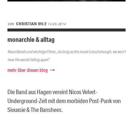
CHRISTIAN IHLE
VON
14.05.2014
monarchie & alltag
Neue Bands und wichtige Filme: „As long as the music’s loud enough, we won’t
hear the world falling apart“.
mehr über diesen blog
Die Band aus Hagen vereint Nicos Velvet-
Underground-Zeit mit dem morbiden Post-Punk von
Siouxsie & The Banshees.