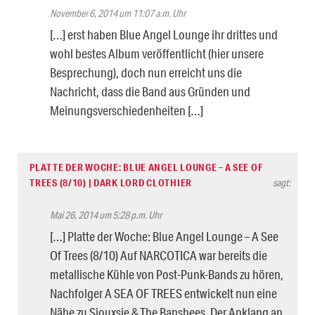
November 6, 2014 um 11:07 a.m. Uhr
[…] erst haben Blue Angel Lounge ihr drittes und
wohl bestes Album veröffentlicht (hier unsere
Besprechung), doch nun erreicht uns die
Nachricht, dass die Band aus Gründen und
Meinungsverschiedenheiten […]
PLATTE DER WOCHE: BLUE ANGEL LOUNGE – A SEE OF
TREES (8/10) | DARK LORD CLOTHIER
sagt:
Mai 26, 2014 um 5:28 p.m. Uhr
[…] Platte der Woche: Blue Angel Lounge – A See
Of Trees (8/10) Auf NARCOTICA war bereits die
metallische Kühle von Post-Punk-Bands zu hören,
Nachfolger A SEA OF TREES entwickelt nun eine
Nähe zu Siouxsie & The Banshees. Der Anklang an