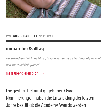
CHRISTIAN IHLE
VON
16.01.2015
monarchie & alltag
Neue Bands und wichtige Filme: „As long as the music’s loud enough, we won’t
hear the world falling apart“.
mehr über diesen blog
Die gestern bekannt gegebenen Oscar-
Nominierungen haben die Entwicklung der letzten
Jahre bestätigt: die Academy Awards werden