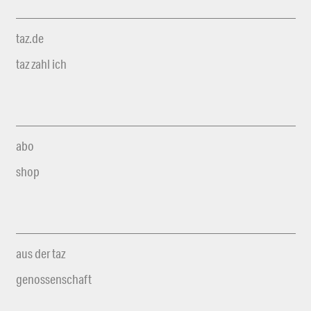
taz.de
taz zahl ich
abo
shop
aus der taz
genossenschaft